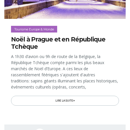
Tourisme Europe & Monde
Noël à Prague et en République
Tchèque
A 1h30 d’avion ou 9h de route de la Belgique, la
République Tchèque compte parmi les plus beaux
marchés de Noël d’Europe. A ces lieux de
rassemblement féériques s'ajoutent d'autres
traditions: sapins géants illuminant les places historiques,
événements culturels (opéras, concerts,
ballets...), gourmandises typiques de l'Avent à découvrir
dans les boulangeries et restaurants, sans parler des...
LIRE LA SUITE
Pagination