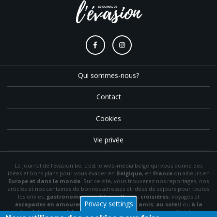
Qui sommes-nous?
Contact
Cookies
Vie privée
Le Journal de l'Evasion.be, c'est le web-média belge qui vous donne des
idées et bons plans pour vous évader en
Belgique
, en
France
ou ailleurs en
Europe et dans le monde
. Sur ce site, vous trouverez nos reportages, nos
articles et nos centaines de bonnes adresses et idées de séjours pour toutes
les envies:
gastronomie
,
insolite
,
wellness
,
croisières
, voyages et
Privacy settings
escapades en amoureux
,
en famille
,
entre amis
;
au soleil
ou
à la
neige
,
à la mer
ou
à la montagne
,
à la campagne
ou en
citytrip
, en