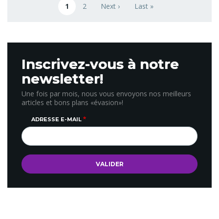
1
2
Next ›
Last »
Page courante
Page
Next page
Last page
Inscrivez-vous à notre
newsletter!
Une fois par mois, nous vous envoyons nos meilleurs
articles et bons plans «évasion»!
ADRESSE E-MAIL