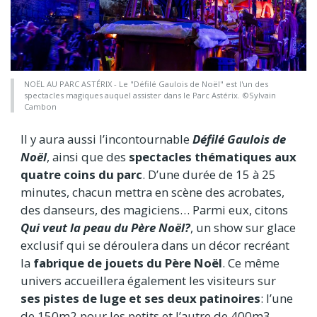
NOËL AU PARC ASTÉRIX - Le "Défilé Gaulois de Noël" est l'un des
spectacles magiques auquel assister dans le Parc Astérix. ©Sylvain
Cambon
Il y aura aussi l’incontournable
Défilé Gaulois de
Noël
, ainsi que des
spectacles thématiques aux
quatre coins du parc
. D’une durée de 15 à 25
minutes, chacun mettra en scène des acrobates,
des danseurs, des magiciens… Parmi eux, citons
Qui veut la peau du Père Noël?
, un show sur glace
exclusif qui se déroulera dans un décor recréant
la
fabrique de jouets du Père Noël
. Ce même
univers accueillera également les visiteurs sur
ses pistes de luge et ses deux patinoires
: l’une
de 150m2 pour les petits et l’autre de 400m3