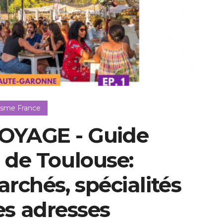
isme France
YAGE - Guide
de Toulouse:
rchés, spécialités
es adresses