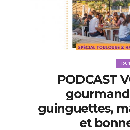
Tour
PODCAST VO
gourmand 
guinguettes, ma
et bonn