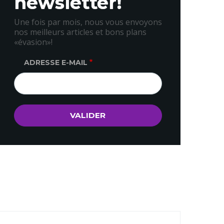
newsletter!
Une fois par mois, nous vous envoyons
nos meilleurs articles et bons plans
«évasion»!
ADRESSE E-MAIL