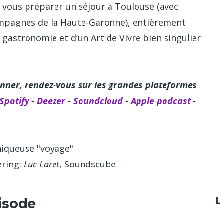
oi vous préparer un séjour à Toulouse (avec
campagnes de la Haute-Garonne), entièrement
la gastronomie et d’un Art de Vivre bien singulier
nner, rendez-vous sur les grandes plateformes
Spotify
-
Deezer
-
Soundcloud
-
Apple podcast
-
oniqueuse "voyage"
ering:
Luc Laret
, Soundscube
isode