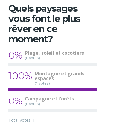
Quels paysages
vous font le plus
rêver en ce
moment?
0%
Plage, soleil et cocotiers
(0 votes)
100%
Montagne et grands
espaces
(1 votes)
0%
Campagne et forêts
(0 votes)
Total votes: 1