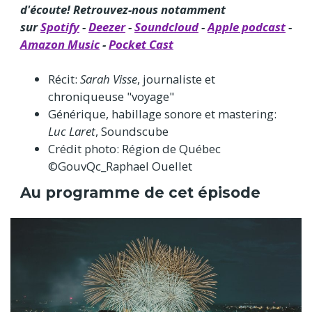
d'écoute! Retrouvez-nous notamment
sur
Spotify
-
Deezer
-
Soundcloud
-
Apple podcast
-
Amazon Music
-
Pocket Cast
Récit:
Sarah Visse
, journaliste et
chroniqueuse "voyage"
Générique, habillage sonore et mastering:
Luc Laret
, Soundscube
Crédit photo: Région de Québec
©GouvQc_Raphael Ouellet
Au programme de cet épisode