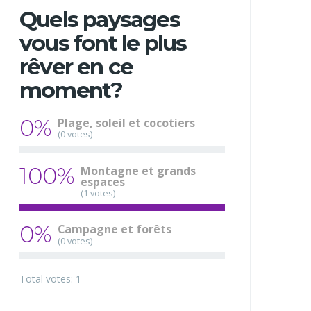
Quels paysages
vous font le plus
rêver en ce
moment?
0%
Plage, soleil et cocotiers
(0 votes)
100%
Montagne et grands
espaces
(1 votes)
0%
Campagne et forêts
(0 votes)
Total votes: 1