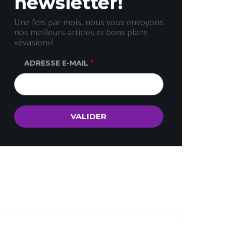
newsletter!
Une fois par mois, nous vous envoyons
nos meilleurs articles et bons plans
«évasion»!
ADRESSE E-MAIL