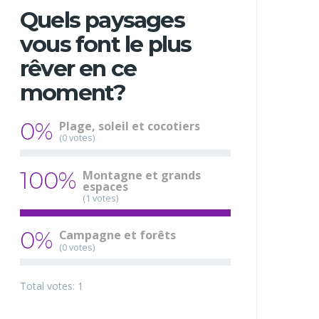
Quels paysages
vous font le plus
rêver en ce
moment?
0%
Plage, soleil et cocotiers
(0 votes)
100%
Montagne et grands
espaces
(1 votes)
0%
Campagne et forêts
(0 votes)
Total votes: 1