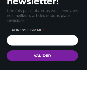
newsletter!
Une fois par mois, nous vous envoyons
nos meilleurs articles et bons plans
«évasion»!
ADRESSE E-MAIL