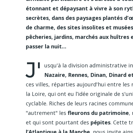
étonnant et dépaysant à vivre à son ryt
secrètes, dans des paysages plantés d’
de charme, des sites insolites et musée
pêcheries, jardins, marchés aux huîtres
passer la nuit…
J'
usqu'à la division administrative i
Nazaire, Rennes, Dinan, Dinard e
ces villes, réparties aujourd'hui entre les
la Loire, qui ont eu l’idée originale de s'
cyclable. Riches de leurs racines communes
"autrement" les
fleurons du patrimoine
,
et qui sont pourtant des
pépites
. Cette 
l’Atlantique à la Manche
, nous invite ain