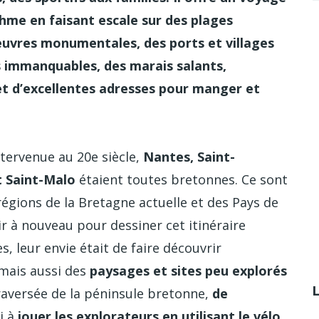
hme en faisant escale sur des plages
œuvres monumentales, des ports et villages
s immanquables, des marais salants,
 et d’excellentes adresses pour manger et
ntervenue au 20e siècle,
Nantes, Saint-
t Saint-Malo
étaient toutes bretonnes. Ce sont
 régions de la Bretagne actuelle et des Pays de
unir à nouveau pour dessiner cet itinéraire
, leur envie était de faire découvrir
 mais aussi des
paysages et sites peu explorés
traversée de la péninsule bretonne,
de
si à
jouer les explorateurs en utilisant le vélo
.