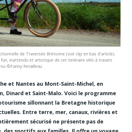
nnelle de Traversée Bretonne (voir clip en bas d'article).
un, inattendu et artistique de cet itinéraire vélo à travers
erou ©Fanny Retailleau
nche et Nantes au Mont-Saint-Michel, en
n, Dinard et Saint-Malo. Voici le programme
clotourisme sillonnant la Bretagne historique
ctuelles. Entre terre, mer, canaux, rivières et
entièrement sécurisé ne présente pas de
s, des sportifs aux familles. Il offre un voyage