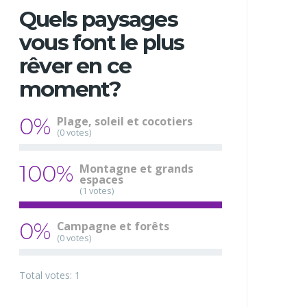
Quels paysages
vous font le plus
rêver en ce
moment?
0%
Plage, soleil et cocotiers
(0 votes)
100%
Montagne et grands
espaces
(1 votes)
0%
Campagne et forêts
(0 votes)
Total votes: 1