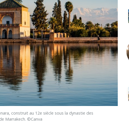
a, construit au 12e siècle sous la dynastie des
e de Marrakech. ©Canva