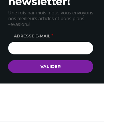
newsletter!
Une fois par mois, nous vous envoyons
nos meilleurs articles et bons plans
«évasion»!
ADRESSE E-MAIL