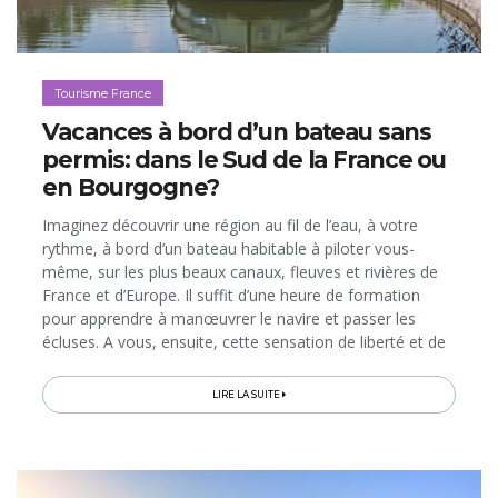
Tourisme France
Vacances à bord d’un bateau sans
permis: dans le Sud de la France ou
en Bourgogne?
Imaginez découvrir une région au fil de l’eau, à votre
rythme, à bord d’un bateau habitable à piloter vous-
même, sur les plus beaux canaux, fleuves et rivières de
France et d’Europe. Il suffit d’une heure de formation
pour apprendre à manœuvrer le navire et passer les
écluses. A vous, ensuite, cette sensation de liberté et de
quiétude, les arrêts pour l’apéro au milieu de la nature,
les balades à pied ou à vélo sur les chemins de halage,
LIRE LA SUITE
les restos typiques dans les villages qui longent les cours
d’eau…