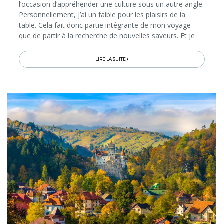
l’occasion d’appréhender une culture sous un autre angle.
Personnellement, j’ai un faible pour les plaisirs de la
table. Cela fait donc partie intégrante de mon voyage
que de partir à la recherche de nouvelles saveurs. Et je
dois bien avouer que, sur cet aspect encore, la
Guadeloupe m’a totalement charmée.
LIRE LA SUITE