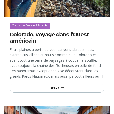
Tourisme Europe & Monde
Colorado, voyage dans l’Ouest
américain
Entre plaines à perte de vue, canyons abrupts, lacs,
rivières cristallines et hauts sommets, le Colorado est
avant tout une terre de paysages à couper le souffle,
avec toujours la chaîne des Rocheuses en toile de fond.
Ces panoramas exceptionnels se découvrent dans les
grands Parcs Nationaux, mais aussi partout ailleurs au fil
de visites et d’expériences insolites, voire inédites qui,
bien souvent, nous plongent dans des décors et
LIRE LA SUITE
ambiances de films western. Voici quelques «musts» à
voir ou à vivre au cœur du 8e plus vaste Etat des Etats-
Unis, porte d’entrée du Grand Ouest américain...