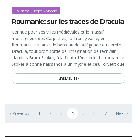
Tourisme Europe & Monde
Roumanie: sur les traces de Dracula
Connue pour ses villes médiévales et le massif
montagneux des Carpathes, la Transylvanie, en
Roumanie, est aussi le berceau de la légende du comte
Dracula, tout droit sortie de l’imagination de l’écrivain
irlandais Bram Stoker, à la fin du 19e siècle. Le roman de
Stoker a donné naissance à un mythe et celui-ci veut que
le célèbre vampire ait été le propriétaire du Château de
Bran...
LIRE LA SUITE
Pagination
t
‹ Previous
1
2
3
4
5
6
7
Next ›
 page
Previous page
Page
Page
Page
Page courante
Page
Page
Page
Next page