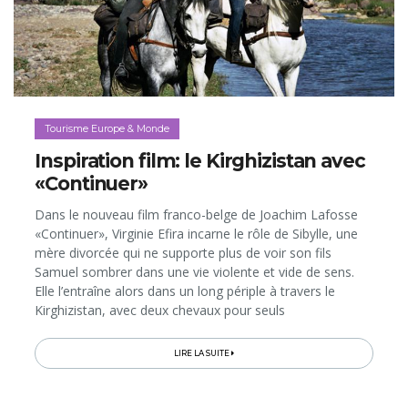
Tourisme Europe & Monde
Inspiration film: le Kirghizistan avec
«Continuer»
Dans le nouveau film franco-belge de Joachim Lafosse
«Continuer», Virginie Efira incarne le rôle de Sibylle, une
mère divorcée qui ne supporte plus de voir son fils
Samuel sombrer dans une vie violente et vide de sens.
Elle l’entraîne alors dans un long périple à travers le
Kirghizistan, avec deux chevaux pour seuls
compagnons... Le long-métrage sort dans les salles
belges le 30 janvier 2019, et même si la plupart des
LIRE LA SUITE
scènes ont été tournées au Maroc, «Continuer» nous
donne une furieuse envie de découvrir «en vrai» les
paysages magnifiques du Kirghizistan, qui est d’ailleurs