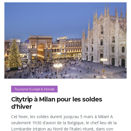
régulièrement nommé dans le top 10 des destinations à
visiter. Voici donc nos bons plans pour voyager dans ce
pays dont on parle peu et, pourquoi pas, y faire une
randonnée à cheval… «comme» dans le film!
Tourisme Europe & Monde
Citytrip à Milan pour les soldes
d'hiver
Cet hiver, les soldes durent jusqu’au 5 mars à Milan! A
seulement 1h30 d’avion de la Belgique, le chef-lieu de la
Lombardie (région au Nord de l’Italie) réunit, dans son