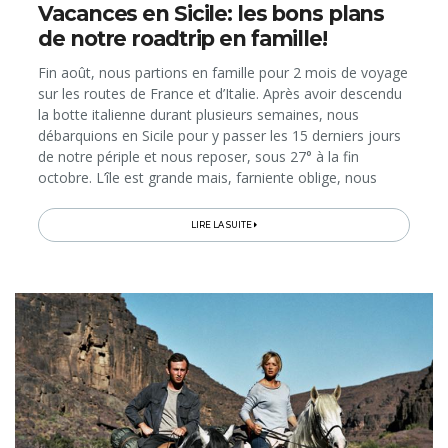
Vacances en Sicile: les bons plans
de notre roadtrip en famille!
Fin août, nous partions en famille pour 2 mois de voyage
sur les routes de France et d’Italie. Après avoir descendu
la botte italienne durant plusieurs semaines, nous
débarquions en Sicile pour y passer les 15 derniers jours
de notre périple et nous reposer, sous 27° à la fin
octobre. L’île est grande mais, farniente oblige, nous
avons décidé de ne pas l’explorer entièrement. Après une
étape dans la superbe ville baroque de Syracuse, nous
LIRE LA SUITE
posions ainsi nos valises, pour la dernière fois, dans la
province d’Agrigento. Avec son littoral en partie défiguré
par les usines, ce n’est pas la partie de la Sicile que les
touristes visitent en premier, si ce n’est pour sa Vallée
des Temples. Et pourtant, nous y avons trouvé notre
petit coin de paradis…