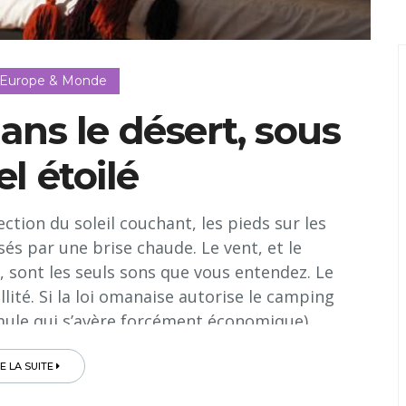
 Europe & Monde
ns le désert, sous
el étoilé
tion du soleil couchant, les pieds sur les
és par une brise chaude. Le vent, et le
 sont les seuls sons que vous entendez. Le
ité. Si la loi omanaise autorise le camping
rmule qui s’avère forcément économique),
able» proposent des séjours dans des tentes
bles, voire luxueux, pour une ambiance des
RE LA SUITE
01 nuits…