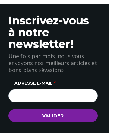
Inscrivez-vous
à notre
newsletter!
Une fois par mois, nous vous
envoyons nos meilleurs articles et
bons plans «évasion»!
ADRESSE E-MAIL