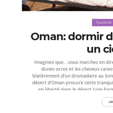
Tourisme
Oman: dormir da
un ci
Imaginez que… vous marchez en direc
dunes ocres et les cheveux caress
blatèrement d'un dromadaire au loin,
désert d'Oman procure cette tranquill
en liberté dans le désert (une fo
plusieurs hôtels «les pieds dans le s
et autres hébergements très conforta
LI
10