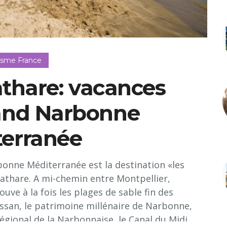
isme France
thare: vacances
rand Narbonne
terranée
bonne Méditerranée est la destination «les
Cathare. A mi-chemin entre Montpellier,
uve à la fois les plages de sable fin des
issan, le patrimoine millénaire de Narbonne,
égional de la Narbonnaise, le Canal du Midi