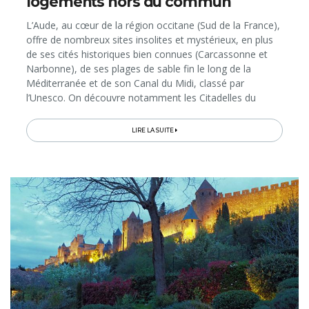
logements hors du commun
L’Aude, au cœur de la région occitane (Sud de la France),
offre de nombreux sites insolites et mystérieux, en plus
de ses cités historiques bien connues (Carcassonne et
Narbonne), de ses plages de sable fin le long de la
Méditerranée et de son Canal du Midi, classé par
l’Unesco. On découvre notamment les Citadelles du
Vertige, ces forteresses médiévales perchées dans les
Pyrénées où se cachèrent les Cathares. On explore aussi
LIRE LA SUITE
la «montagne renversée» de Bugarach, habitée par les
«Mitounes», fées maléfiques; et le village de Rennes-le-
Château, où vivait l’intrigant Abbé Saunière, célèbre pour
son trésor que certains continuent à chercher… Pour
découvrir ces curieux endroits, voici une sélection
d’hébergements pas comme les autres, idéaux pour une
escapade hors saison, à l’automne par exemple, quand
la douceur de l’été se prolonge encore un peu. Et pour s’y
rendre depuis la Belgique, c’est facile: on a le choix entre
les vols Bruxelles-Carcassonne et les TGV directs
Bruxelles-Narbonne…