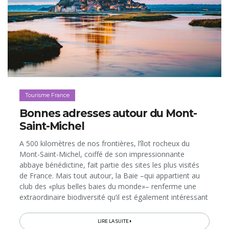
Tourisme France
Bonnes adresses autour du Mont-
Saint-Michel
A 500 kilomètres de nos frontières, l’îlot rocheux du
Mont-Saint-Michel, coiffé de son impressionnante
abbaye bénédictine, fait partie des sites les plus visités
de France. Mais tout autour, la Baie –qui appartient au
club des «plus belles baies du monde»– renferme une
extraordinaire biodiversité qu’il est également intéressant
d’explorer, de même que les environs, qui regorgent de
belles adresses à découvrir (pour visiter, dormir et
LIRE LA SUITE