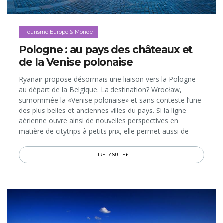
Tourisme Europe & Monde
Pologne : au pays des châteaux et
de la Venise polonaise
Ryanair propose désormais une liaison vers la Pologne
au départ de la Belgique. La destination? Wrocław,
surnommée la «Venise polonaise» et sans conteste l’une
des plus belles et anciennes villes du pays. Si la ligne
aérienne ouvre ainsi de nouvelles perspectives en
matière de citytrips à petits prix, elle permet aussi de
découvrir la région de Basse-Silésie (Sud-Est de la
Pologne), dont Wrocław est la capitale et où la nature
LIRE LA SUITE
époustouflante sert de décor enchanteur à 770
châteaux; une concentration à faire pâlir d’envie la Vallée
de la Loire française, qui n’en compte «que» 68…