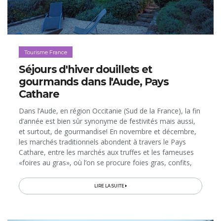
Tourisme France
Séjours d'hiver douillets et
gourmands dans l'Aude, Pays
Cathare
Dans l’Aude, en région Occitanie (Sud de la France), la fin
d’année est bien sûr synonyme de festivités mais aussi,
et surtout, de gourmandise! En novembre et décembre,
les marchés traditionnels abondent à travers le Pays
Cathare, entre les marchés aux truffes et les fameuses
«foires au gras», où l’on se procure foies gras, confits,
chapons et autres dindes à servir sur les tables des fêtes.
On fera également le plein de victuailles, de souvenirs et
LIRE LA SUITE
de cadeaux sur les marchés de Noël, particulièrement
remarquables à Carcassonne et à Narbonne, avec leurs
nombreuses animations pour petits et grands. Ces villes