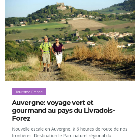
historiques sont directement accessibles depuis la
Belgique par avion (vols directs Charleroi-Carcassonne)
ou TGV (ligne directe Bruxelles-Narbonne). On peut donc
y improviser de courtes escapades et, pourquoi pas,
dans les adresses cosy au cadre exceptionnel que voici…
Tourisme France
Auvergne: voyage vert et
gourmand au pays du Livradois-
Forez
Nouvelle escale en Auvergne, à 6 heures de route de nos
frontières. Destination le Parc naturel régional du