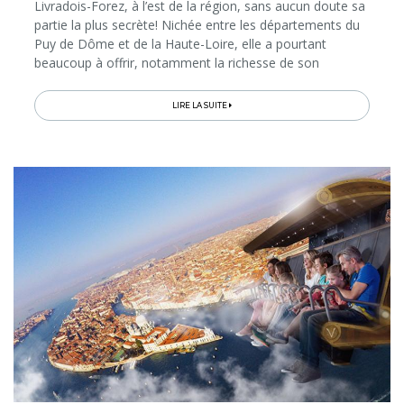
Livradois-Forez, à l’est de la région, sans aucun doute sa
partie la plus secrète! Nichée entre les départements du
Puy de Dôme et de la Haute-Loire, elle a pourtant
beaucoup à offrir, notamment la richesse de son
industrie du couteau. Sa faune et sa flore luxuriante
séduisent les amoureux de la nature, tandis que les
LIRE LA SUITE
gourmands se régaleront entre autres du célèbre
fromage local AOC, la Fourme d’Ambert. Le clou du
séjour? La météo. Les températures du mois de
septembre, prémisses de l’automne, sont en effet
idéales pour déambuler au cœur de cet écrin de
verdure…