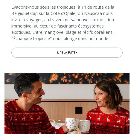
Évadons-nous sous les tropiques, à 1h de route de la
Belgique! Cap sur la Côte d’Opale, où Nausicaá nous
invite à voyager, au travers de sa nouvelle exposition
immersive, au cœur de fascinants écosystèmes
exotiques. Entre mangrove, plage et récifs coralliens,
"Échappée tropicale" nous plonge dans un monde
foisonnant de vie et de couleurs. L’expérience peut se
poursuivre à table, autour d’un...
LIRE LA SUITE