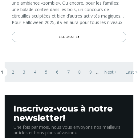
une ambiance «zombie». Ou encore, pour les familles:
une balade contée dans les bois, un concours de
citrouilles sculptées et bien d’autres activités magiques…
Pour Halloween 2025, il y en aura pour tous les niveaux
de frissons au Natura Parc, le «parc aventure» des lacs...
LIRE LA SUITE
Pagination
1
2
3
4
5
6
7
8
9
…
Next ›
Last »
age courante
Page
Page
Page
Page
Page
Page
Page
Page
Next page
Last 
Inscrivez-vous à notre
newsletter!
Une fois par mois, nous vous envoyons nos meilleurs
articles et bons plans «évasion»!