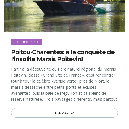
Tourisme France
Poitou-Charentes: à la conquête de
l'insolite Marais Poitevin!
Partir à la découverte du Parc naturel régional du Marais
Poitevin, classé «Grand Site de France», c’est rencontrer
tour à tour la célèbre «Venise Verte» près de Niort, le
marais desséché entre petits ponts et écluses
avenantes, puis la baie de l’Aiguillon et sa splendide
réserve naturelle. Trois paysages différents, mais partout
la même sensation de quiétude et de sérénité.
Bienvenue dans le royaume naturel des joies
LIRE LA SUITE
authentiques qui enchanteront toute la famille...