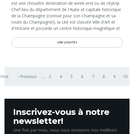
est une chouette destination de week-end ou de citytrip.
Chef-lieu du département de l'Aube et capitale historique
de la Champagne (connue pour son Champagne et sa
route du Champagne!), la cité est classée Ville d'Art et
d'Histoire et possède un centre historique magnifique et
très joliment restauré où on a l'impression de faire une
plongée au Moyen-Age et à la Renaissance. Détail
LIRE LA SUITE
insolite: ce centre historique, avec ses ruelles, courettes
et places fleuries, ses maisons à pans de bois et ses
hôtels particuliers, a la forme d'un bouchon de
Champagne (regardez sur un plan)! Voici plusieurs façons
Pagination
sympas de découvrir la ville et quelques bons plans pour
 First
‹ Previous
…
3
4
5
6
7
8
9
10
irst page
Previous page
Page
Page
Page
Page
Page
Page
Page
Page
P
toute la famille...
&nbsp;
Inscrivez-vous à notre
newsletter!
Une fois par mois, nous vous envoyons nos meilleurs