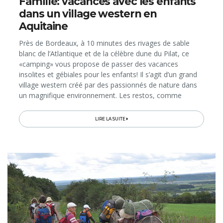
Famille: vacances avec les enfants
dans un village western en
Aquitaine
Près de Bordeaux, à 10 minutes des rivages de sable
blanc de l’Atlantique et de la célèbre dune du Pilat, ce
«camping» vous propose de passer des vacances
insolites et gébiales pour les enfants! Il s’agit d’un grand
village western créé par des passionnés de nature dans
un magnifique environnement. Les restos, comme
l’épicerie et autres espaces communs arborent une déco
de village western, comme dans les films…
LIRE LA SUITE