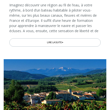
Imaginez découvrir une région au fil de l’eau, à votre
rythme, à bord d’un bateau habitable à piloter vous-
même, sur les plus beaux canaux, fleuves et rivières de
France et d’Europe. Il suffit d’une heure de formation
pour apprendre à manœuvrer le navire et passer les
écluses. A vous, ensuite, cette sensation de liberté et de
quiétude, les arrêts pour l’apéro au milieu de la nature,
les balades à pied ou à vélo sur les chemins de halage,
LIRE LA SUITE
les restos typiques dans les villages qui longent les cours
d’eau…