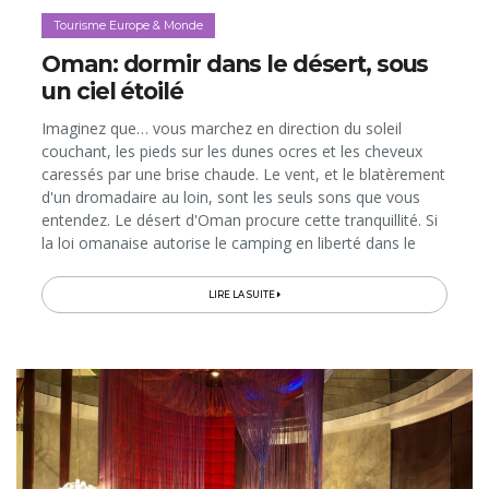
Tourisme Europe & Monde
Oman: dormir dans le désert, sous
un ciel étoilé
Imaginez que… vous marchez en direction du soleil
couchant, les pieds sur les dunes ocres et les cheveux
caressés par une brise chaude. Le vent, et le blatèrement
d'un dromadaire au loin, sont les seuls sons que vous
entendez. Le désert d'Oman procure cette tranquillité. Si
la loi omanaise autorise le camping en liberté dans le
désert (une formule qui s’avère forcément économique),
plusieurs hôtels «les pieds dans le sable» proposent des
LIRE LA SUITE
séjours dans des tentes et autres hébergements très
confortables, voire luxueux, pour une ambiance des 1001
nuits…