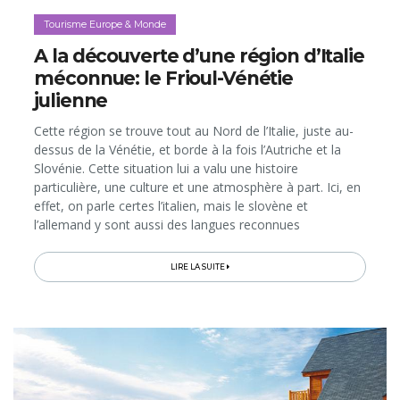
Tourisme Europe & Monde
A la découverte d’une région d’Italie
méconnue: le Frioul-Vénétie
julienne
Cette région se trouve tout au Nord de l’Italie, juste au-
dessus de la Vénétie, et borde à la fois l’Autriche et la
Slovénie. Cette situation lui a valu une histoire
particulière, une culture et une atmosphère à part. Ici, en
effet, on parle certes l’italien, mais le slovène et
l’allemand y sont aussi des langues reconnues
officiellement, puisque des communautés slovènes et
germanophones peuplent également cette contrée, qui
LIRE LA SUITE
jouit d’ailleurs d’une autonomie administrative
importante. Plantons le décor...