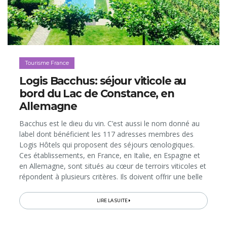
Tourisme France
Logis Bacchus: séjour viticole au
bord du Lac de Constance, en
Allemagne
Bacchus est le dieu du vin. C’est aussi le nom donné au
label dont bénéficient les 117 adresses membres des
Logis Hôtels qui proposent des séjours œnologiques.
Ces établissements, en France, en Italie, en Espagne et
en Allemagne, sont situés au cœur de terroirs viticoles et
répondent à plusieurs critères. Ils doivent offrir une belle
carte de vins dans leur restaurant (au moins 50
références, dont 25% de vins de la région), de la
LIRE LA SUITE
documentation sur les vignobles alentours, pouvoir
stocker dans de bonnes conditions les bouteilles