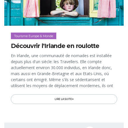
Tourisme Europe & Monde
Découvrir l'Irlande en roulotte
En Irlande, une communauté de nomades est installée
depuis plus d'un siècle: les Travellers. Elle compte
actuellement environ 30.000 individus, en Irlande donc,
mais aussi en Grande-Bretagne et aux Etats-Unis, où
certains ont émigré. Même s'ils se sédentarisent et
utilisent les moyens de déplacement mordernes, ils ont
longtemps utilisé des roulottes tirées par des chevaux de
trait Tinkers, devenus une race entièrement consacrée à
LIRE LA SUITE
ce type de transports. Aujourd’hui, pour découvrir à la
fois ce mode de vie bohème et les superbes paysages
de la campagne irlandaise, on peut voyager à bord de
ces roulottes. Un merveilleux souvenir de vacances pour
Pagination
les familles...