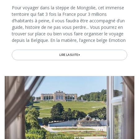
Pour voyager dans la steppe de Mongolie, cet immense
territoire qui fait 3 fois la France pour 3 millions
d’habitants à peine, il vous faudra être accompagné d’un
guide, histoire de ne pas vous perdre... Vous pourrez en
trouver sur place ou bien vous faire organiser le voyage
depuis la Belgique. En la matière, l’agence belge Emotion
Planet propose de vous plonger dans le quotidien de
plusieurs familles; une aventure que vous pourrez
LIRE LA SUITE
d’ailleurs partager avec vos enfants. Ce petit tour-
opérateur organise des séjours partout dans le monde
dans un esprit de tourisme équitable, à la découverte des
habitants et des coutumes...