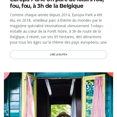
fou, fou, à 3h de la Belgique
Comme chaque année depuis 2014, Europa-Park a été
élu, en 2018, «meilleur parc à thème du monde» par le
magazine spécialisé international «Amusement Today».
Installé au cœur de la Forêt Noire, à 3h de route de la
Belgique, il réunit, sur ses 95 hectares, des attractions
pour tous les âges sur le thème des pays européens, une
multitude de restaurants (dont un étoilé Michelin),
bientôt un 6e&nbsp;hôtel et un nouveau parc aquatique.
LIRE LA SUITE
Avant sa réouverture ce 6 avril pour la saison 2019 et les
vacances de Pâques, le site touristique le plus couru
d’Allemagne, qui déplace chaque année 5,6 millions de
visiteurs, nous ouvre ses portes pour une visite...