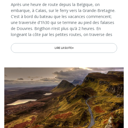
Après une heure de route depuis la Belgique, on
embarque, à Calais, sur le ferry vers la Grande-Bretagne.
C’est à bord du bateau que les vacances commencent;
une traversée d’1h30 qui se termine au pied des falaises
de Douvres. Brigthon n’est plus qu’à 2 heures. En
longeant la côte par les petites routes, on traverse des
prés salés peuplés de moutons et des bourgades
verdoyantes aux charmants cottages. On fait aussi étape
LIRE LA SUITE
dans deux cités côtières pittoresques de l’East Sussex:
Rye (où vécut l’écrivain américain Henry James) et
Hastings, connue pour sa célèbre bataille, remportée en
1066 par Guillaume le Conquérant, le Normand qui
devint, grâce à cette victoire, le Roi d’Angleterre…