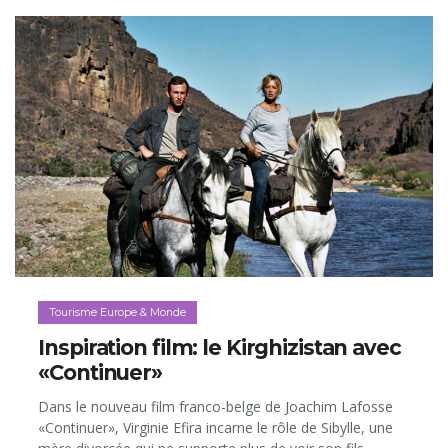
achetées par leurs clients et, bien sûr, organiser les
découvertes viticoles de leurs hôtes (visites de caves,
dégustations, balades dans les vignes…). Parmi ces Logis
Bacchus, nous avons épinglé l’Hôtel&nbsp;Burgunderhof,
qui surplombe le Lac de Constance, en Allemagne...
Tourisme Europe & Monde
Inspiration film: le Kirghizistan avec
«Continuer»
Dans le nouveau film franco-belge de Joachim Lafosse
«Continuer», Virginie Efira incarne le rôle de Sibylle, une