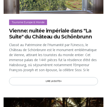
Tourisme Europe & Monde
Vienne: nuitée impériale dans "La
Suite" du Château du Schönbrunn
Classé au Patrimoine de l’Humanité par l’Unesco, le
Château de Schönbrunn est le monument emblématique
de Vienne, attirant les touristes du monde entier. Cet
immense palais de 1441 pièces fut la résidence d’été des
Habsbourg, où séjournèrent notamment l’Empereur
François-Joseph et son épouse, la célèbre Sissi. Si le
palais constitue donc une visite incontournable, on peut
aussi y passer une nuit ultra-privilégiée, en y louant une
LIRE LA SUITE
suite de 167 m2…