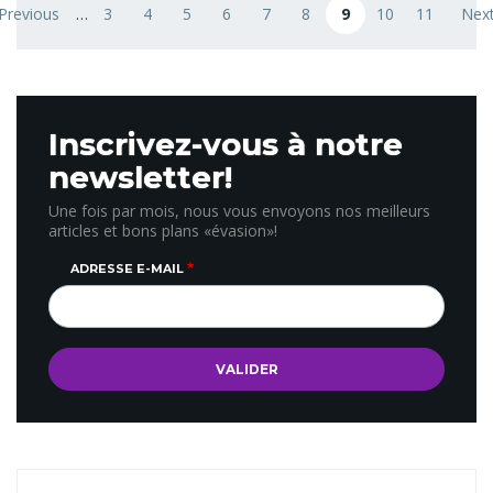
 Previous
…
3
4
5
6
7
8
9
10
11
Next
revious page
Page
Page
Page
Page
Page
Page
Page courante
Page
Page
Nex
Inscrivez-vous à notre
newsletter!
Une fois par mois, nous vous envoyons nos meilleurs
articles et bons plans «évasion»!
ADRESSE E-MAIL