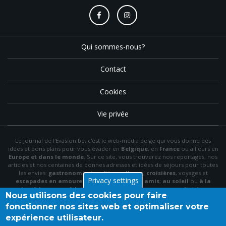
Qui sommes-nous?
Contact
Cookies
Vie privée
Le Journal de l'Evasion.be, c'est le web-média belge qui vous donne des
idées et bons plans pour vous évader en
Belgique
, en
France
ou ailleurs en
Europe et dans le monde
. Sur ce site, vous trouverez nos reportages, nos
articles et nos centaines de bonnes adresses et idées de séjours pour toutes
les envies:
gastronomie
,
insolite
,
wellness
,
croisières
, voyages et
Privacy settings
escapades en amoureux
,
en famille
,
entre amis
;
au soleil
ou
à la
neige
,
à la mer
ou
à la montagne
,
à la campagne
ou en
citytrip
, en
Nous utilisons des cookies pour faire
hôtel
, en
gîte
ou en
chambre d'hôte
…
fonctionner nos sites web et optimaliser votre
N'hésitez pas à utiliser le menu et la barre de recherche pour trouver le bon
expérience utilisateur.
plan idéal parmi nos articles et archives, à "aimer" notre
page Facebook
et à