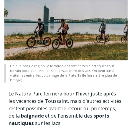
Unique dans la région: la location de trottinettes électriques tout
terrain pour explorer les sentiers au bord des lacs. On peut aussi
visiter les entrailles du barrage de la Plate-Taille (en arrière-plan de
l'image).
Le Natura Parc fermera pour l’hiver juste après
les vacances de Toussaint, mais d’autres activités
restent possibles avant le retour du printemps,
de la
baignade
et
de l'ensemble des
sports
nautiques
sur les lacs.