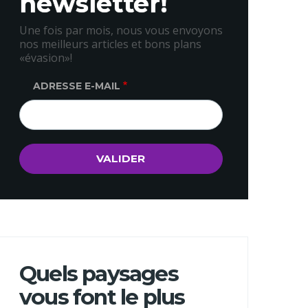
newsletter!
Une fois par mois, nous vous envoyons
nos meilleurs articles et bons plans
«évasion»!
ADRESSE E-MAIL
Quels paysages
vous font le plus