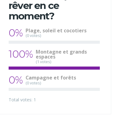
rêver en ce
moment?
0%
Plage, soleil et cocotiers
(0 votes)
100%
Montagne et grands
espaces
(1 votes)
0%
Campagne et forêts
(0 votes)
Total votes: 1