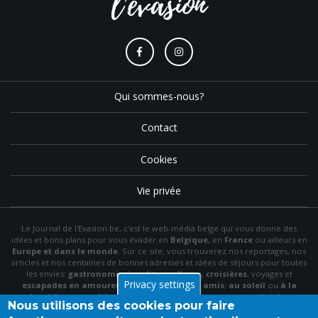
Qui sommes-nous?
Contact
Cookies
Vie privée
Le Journal de l'Evasion.be, c'est le web-média belge qui vous donne des
idées et bons plans pour vous évader en
Belgique
, en
France
ou ailleurs en
Europe et dans le monde
. Sur ce site, vous trouverez nos reportages, nos
articles et nos centaines de bonnes adresses et idées de séjours pour toutes
les envies:
gastronomie
,
insolite
,
wellness
,
croisières
, voyages et
Privacy settings
escapades en amoureux
,
en famille
,
entre amis
;
au soleil
ou
à la
neige
,
à la mer
ou
à la montagne
,
à la campagne
ou en
citytrip
, en
Nous utilisons des cookies pour faire
hôtel
, en
gîte
ou en
chambre d'hôte
…