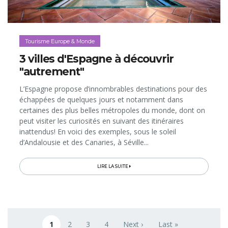
Tourisme Europe & Monde
3 villes d'Espagne à découvrir
"autrement"
L’Espagne propose d’innombrables destinations pour des
échappées de quelques jours et notamment dans
certaines des plus belles métropoles du monde, dont on
peut visiter les curiosités en suivant des itinéraires
inattendus! En voici des exemples, sous le soleil
d’Andalousie et des Canaries, à Séville...
LIRE LA SUITE
Pagination
1
2
3
4
Next ›
Last »
Page courante
Page
Page
Page
Next page
Last page