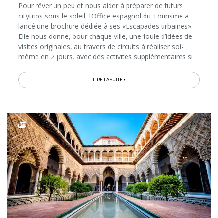
Pour rêver un peu et nous aider à préparer de futurs
citytrips sous le soleil, l’Office espagnol du Tourisme a
lancé une brochure dédiée à ses «Escapades urbaines».
Elle nous donne, pour chaque ville, une foule d’idées de
visites originales, au travers de circuits à réaliser soi-
même en 2 jours, avec des activités supplémentaires si
l’on dispose de davantage de temps. Les métropoles à
l’honneur sont Madrid, Barcelone, Séville, Malaga,
LIRE LA SUITE
Bilbao, Valence et Palma de Majorque, toutes
accessibles en quelques heures d’avion de la Belgique...