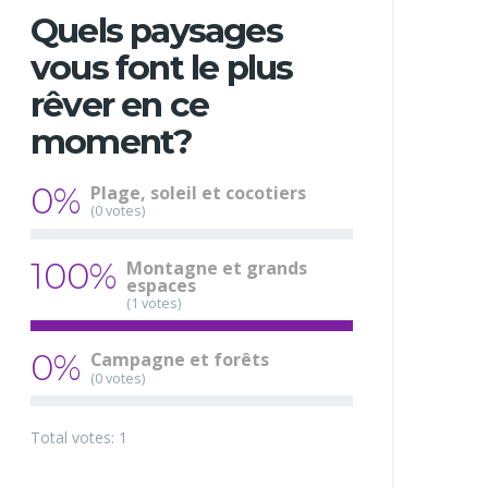
Quels paysages
vous font le plus
rêver en ce
moment?
0%
Plage, soleil et cocotiers
(0 votes)
100%
Montagne et grands
espaces
(1 votes)
0%
Campagne et forêts
(0 votes)
Total votes: 1