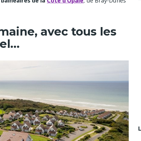
s balnéaires de la
Côte d’Opale
, de Bray-Dunes
emaine, avec tous les
tel…