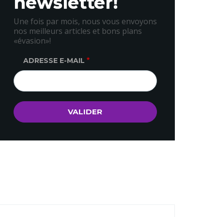
newsletter!
Une fois par mois, nous vous envoyons
nos meilleurs articles et bons plans
«évasion»!
ADRESSE E-MAIL