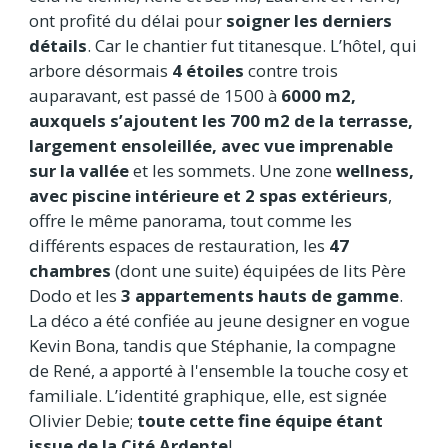
ont profité du délai pour
soigner les derniers
détails
. Car le chantier fut titanesque. L’hôtel, qui
arbore désormais
4 étoiles
contre trois
auparavant, est passé de 1500 à
6000 m2,
auxquels s’ajoutent les 700 m2 de la terrasse,
largement ensoleillée, avec vue imprenable
sur la vallée
et les sommets. Une zone
wellness,
avec piscine intérieure et 2 spas extérieurs
,
offre le même panorama, tout comme les
différents espaces de restauration, les
47
chambres
(dont une suite) équipées de lits Père
Dodo et les
3 appartements hauts de gamme
.
La déco a été confiée au jeune designer en vogue
Kevin Bona, tandis que Stéphanie, la compagne
de René, a apporté à l'ensemble la touche cosy et
familiale. L’identité graphique, elle, est signée
Olivier Debie;
toute cette fine équipe étant
issue de la Cité Ardente
!