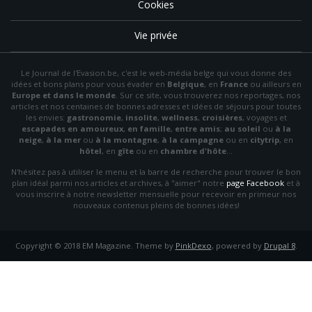
Cookies
Vie privée
Le Journal de l'Evasion.be, c'est le web-média belge qui vous donne des
idées et bons plans pour vous évader en
Belgique
, en
France
ou ailleurs en
Europe et dans le monde
. Sur ce site, vous trouverez nos reportages, nos
articles et nos centaines de bonnes adresses et idées de séjours pour toutes
les envies:
gastronomie
,
insolite
,
wellness
,
croisières
, voyages et
escapades en amoureux
,
en famille
,
entre amis
;
au soleil
ou
à la
neige
,
à la mer
ou
à la montagne
,
à la campagne
ou en
citytrip
, en
hôtel
, en
gîte
ou en
chambre d'hôte
…
N'hésitez pas à utiliser le menu et la barre de recherche pour trouver le bon
plan idéal parmi nos articles et archives, à "aimer" notre
page Facebook
et à
vous inscrire à notre newsletter mensuelle pour recevoir en primeur nos
nouveaux contenus pleins de bonnes idées!
Copyright © 2018 EM Magazine. Theme by
PinkDexo
, powered by
Drupal 8
.