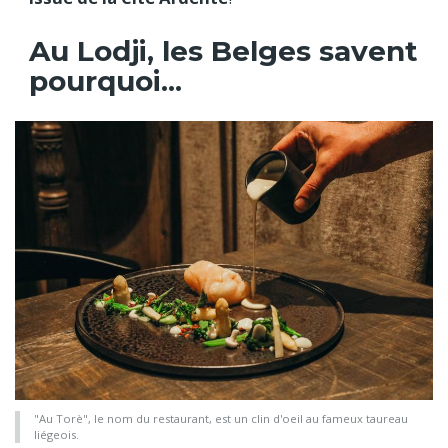
Au Lodji, les Belges savent
pourquoi...
"Au Torè", le nom du restaurant, est un clin d'oeil au fameux taureau
liégeois.