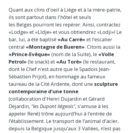
Quant aux clins d'oeil à Liège et à la mère-patrie,
ils sont partout dans l'hôtel et seuls
les Belges pourront les repérer. Ainsi, contractez
«Lodge» et «Lîdje» et vous obtiendrez «Lodji»! Le
bar, lui, a été baptisé
«Au Carré»
et l’escalier
central
«Montagne de Bueren»
. Citons aussi la
«Prince-Evêque»
(nom de la Suite), le
«Volle
Petrol»
(le snack) et
«Au Torè»
(le restaurant,
dont le Chef n'est autre que le Spadois Jean-
Sébastien Prijot), en hommage au fameux
taureau de la Cité Ardente, dont une
sculpture
contemporaine d’une tonne
(collaboration d'Henri Dujardin et Gérard
Dejardin,
"les Dupont liégeois"
, s'amuse à les
appeler René) trône aujourd’hui à l’entrée de
l’établissement. Le transport de l’animal d’acier,
depuis la Belgique jusqu’aux 3 Vallées, n’est pas