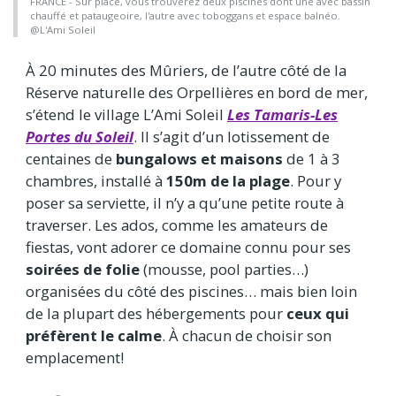
FRANCE - Sur place, vous trouverez deux piscines dont une avec bassin
chauffé et pataugeoire, l'autre avec toboggans et espace balnéo.
@L'Ami Soleil
À 20 minutes des Mûriers, de l’autre côté de la
Réserve naturelle des Orpellières en bord de mer,
s’étend le village L’Ami Soleil
Les Tamaris-Les
Portes du Soleil
. Il s’agit d’un lotissement de
centaines de
bungalows et maisons
de 1 à 3
chambres, installé à
150m de la plage
. Pour y
poser sa serviette, il n’y a qu’une petite route à
traverser. Les ados, comme les amateurs de
fiestas, vont adorer ce domaine connu pour ses
soirées de folie
(mousse, pool parties…)
organisées du côté des piscines… mais bien
loin
de la plupart des hébergements pour
ceux qui
préfèrent le calme
. À chacun de choisir son
emplacement!