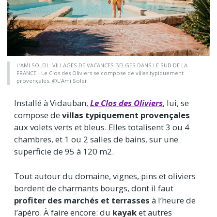
L’AMI SOLEIL: VILLAGES DE VACANCES BELGES DANS LE SUD DE LA
FRANCE - Le Clos des Oliviers se compose de villas typiquement
provençales. @L'Ami Soleil
Installé à Vidauban,
Le Clos des Oliviers
, lui, se
compose de
villas typiquement provençales
aux volets verts et bleus. Elles totalisent 3 ou 4
chambres, et 1 ou 2 salles de bains, sur une
superficie de 95 à 120 m2.
Tout autour du domaine, vignes, pins et oliviers
bordent de charmants bourgs, dont il faut
profiter des marchés et terrasses
à l’heure de
l’apéro. À faire encore: du
kayak
et autres