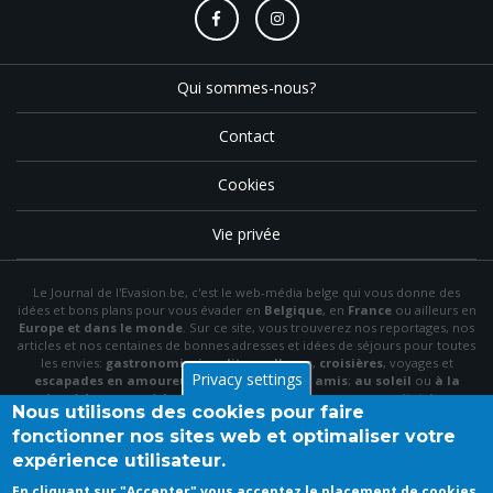
Qui sommes-nous?
Contact
Cookies
Vie privée
Le Journal de l'Evasion.be, c'est le web-média belge qui vous donne des
idées et bons plans pour vous évader en
Belgique
, en
France
ou ailleurs en
Europe et dans le monde
. Sur ce site, vous trouverez nos reportages, nos
articles et nos centaines de bonnes adresses et idées de séjours pour toutes
les envies:
gastronomie
,
insolite
,
wellness
,
croisières
, voyages et
Privacy settings
escapades en amoureux
,
en famille
,
entre amis
;
au soleil
ou
à la
neige
,
à la mer
ou
à la montagne
,
à la campagne
ou en
citytrip
, en
Nous utilisons des cookies pour faire
hôtel
, en
gîte
ou en
chambre d'hôte
…
fonctionner nos sites web et optimaliser votre
N'hésitez pas à utiliser le menu et la barre de recherche pour trouver le bon
expérience utilisateur.
plan idéal parmi nos articles et archives, à "aimer" notre
page Facebook
et à
vous inscrire à notre newsletter mensuelle pour recevoir en primeur nos
En cliquant sur "Accepter" vous acceptez le placement de cookies