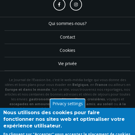
Qui sommes-nous?
Contact
Cookies
Vie privée
Le Journal de l'Evasion.be, c'est le web-média belge qui vous donne des
idées et bons plans pour vous évader en
Belgique
, en
France
ou ailleurs en
Europe et dans le monde
. Sur ce site, vous trouverez nos reportages, nos
articles et nos centaines de bonnes adresses et idées de séjours pour toutes
les envies:
gastronomie
,
insolite
,
wellness
,
croisières
, voyages et
Privacy settings
escapades en amoureux
,
en famille
,
entre amis
;
au soleil
ou
à la
neige
,
à la mer
ou
à la montagne
,
à la campagne
ou en
citytrip
, en
Nous utilisons des cookies pour faire
hôtel
, en
gîte
ou en
chambre d'hôte
…
fonctionner nos sites web et optimaliser votre
N'hésitez pas à utiliser le menu et la barre de recherche pour trouver le bon
expérience utilisateur.
plan idéal parmi nos articles et archives, à "aimer" notre
page Facebook
et à
vous inscrire à notre newsletter mensuelle pour recevoir en primeur nos
En cliquant sur "Accepter" vous acceptez le placement de cookies