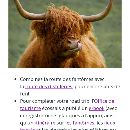
Combinez la route des fantômes avec
la
route des distilleries
, pour encore plus de
fun!
Pour compléter votre road trip, l’
Office de
tourisme
écossais a publié un
e-book
(avec
enregistrements glauques à l’appui), ainsi
qu’un
itinéraire
sur les
fantômes
, les
lieux
hantés
et les légendes les plus célèbres du