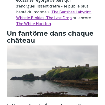
écossaise regorge de bars qui
s’enorgueillissent d’être « le pub le plus
hanté du monde »:
The Banshee Labyrint
,
Whistle Binkies
,
The Last Drop
ou encore
The White Hart Inn
.
Un fantôme dans chaque
château