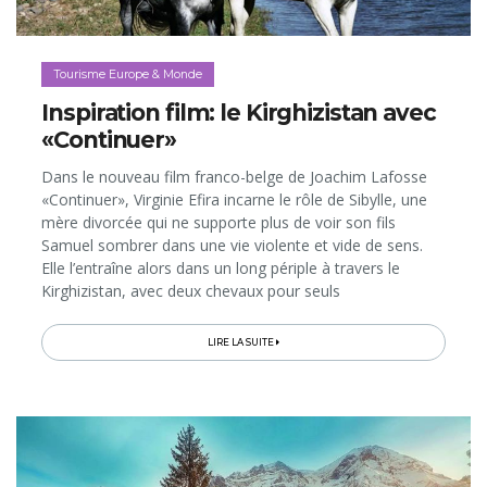
Tourisme Europe & Monde
Inspiration film: le Kirghizistan avec
«Continuer»
Dans le nouveau film franco-belge de Joachim Lafosse
«Continuer», Virginie Efira incarne le rôle de Sibylle, une
mère divorcée qui ne supporte plus de voir son fils
Samuel sombrer dans une vie violente et vide de sens.
Elle l’entraîne alors dans un long périple à travers le
Kirghizistan, avec deux chevaux pour seuls
compagnons... Le long-métrage sort dans les salles
belges le 30 janvier 2019, et même si la plupart des
LIRE LA SUITE
scènes ont été tournées au Maroc, «Continuer» nous
donne une furieuse envie de découvrir «en vrai» les
paysages magnifiques du Kirghizistan, qui est d’ailleurs
régulièrement nommé dans le top 10 des destinations à
visiter. Voici donc nos bons plans pour voyager dans ce
pays dont on parle peu et, pourquoi pas, y faire une