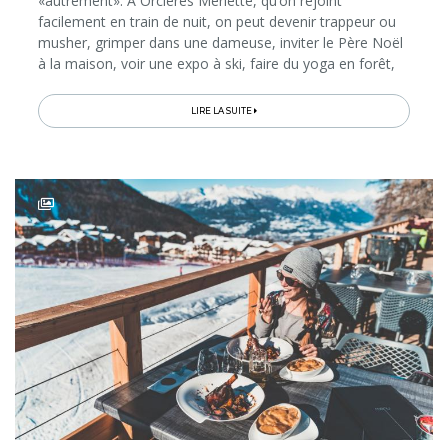
«autrement». À Orcières Merlette, qu’on rejoint
facilement en train de nuit, on peut devenir trappeur ou
musher, grimper dans une dameuse, inviter le Père Noël
à la maison, voir une expo à ski, faire du yoga en forêt,
fabriquer du fromage, tester des glisses insolites,
dévaler...
LIRE LA SUITE