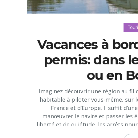
Tour
Vacances à bor
permis: dans l
ou en 
Imaginez découvrir une région au fil 
habitable à piloter vous-même, sur le
France et d’Europe. Il suffit d’
manœuvrer le navire et passer les éc
liberté et de quiétude, les arrêts pour
pied ou à vélo sur les chemins de hala