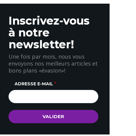
Inscrivez-vous
à notre
newsletter!
Une fois par mois, nous vous
envoyons nos meilleurs articles et
bons plans «évasion»!
ADRESSE E-MAIL