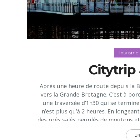
Tourisme
Citytrip
Après une heure de route depuis la Be
vers la Grande-Bretagne. C’est à bo
une traversée d’1h30 qui se termine
n’est plus qu’à 2 heures. En longeant
des prés salés peuplés de moutons e
cottages. On fait aussi étape dans 
Sussex: Rye (où vécut l’écrivain amér
LI