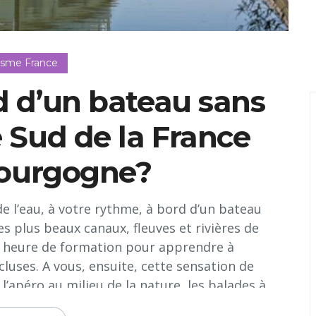
isme France
d d’un bateau sans
e Sud de la France
Bourgogne?
de l’eau, à votre rythme, à bord d’un bateau
s plus beaux canaux, fleuves et rivières de
une heure de formation pour apprendre à
luses. A vous, ensuite, cette sensation de
 l’apéro au milieu de la nature, les balades à
ge, les restos typiques dans les villages qui