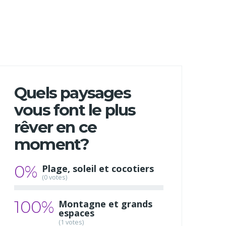
Quels paysages
vous font le plus
rêver en ce
moment?
0%
Plage, soleil et cocotiers
(0 votes)
100%
Montagne et grands
espaces
(1 votes)