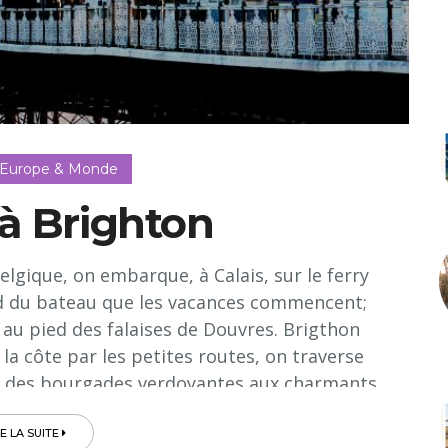
 Europe & Monde
 à Brighton
lgique, on embarque, à Calais, sur le ferry
rd du bateau que les vacances commencent;
 au pied des falaises de Douvres. Brigthon
 la côte par les petites routes, on traverse
t des bourgades verdoyantes aux charmants
deux cités côtières pittoresques de l’East
icain Henry James) et Hastings, connue pour
RE LA SUITE