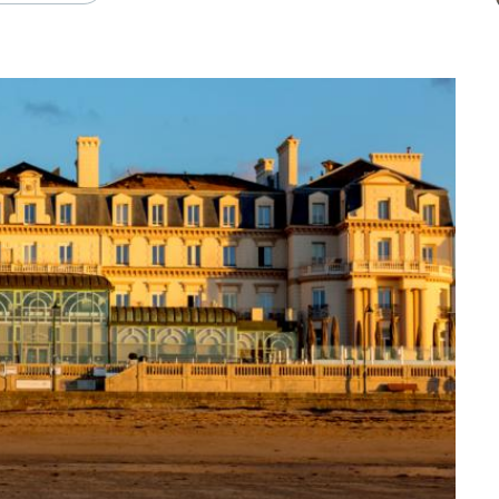
66 par Guillaume le Conquérant, le Normand
 victoire, le Roi d’Angleterre…