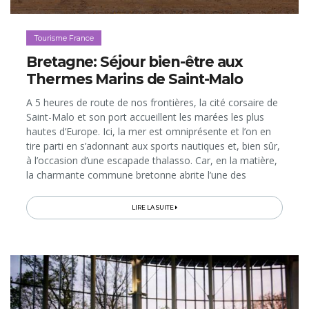
Tourisme France
Bretagne: Séjour bien-être aux
Thermes Marins de Saint-Malo
A 5 heures de route de nos frontières, la cité corsaire de
Saint-Malo et son port accueillent les marées les plus
hautes d’Europe. Ici, la mer est omniprésente et l’on en
tire parti en s’adonnant aux sports nautiques et, bien sûr,
à l’occasion d’une escapade thalasso. Car, en la matière,
la charmante commune bretonne abrite l’une des
adresses les plus réputées de France, les Thermes
Marins de Saint-Malo qui, en 2013, ont fêté leurs 50 ans.
LIRE LA SUITE