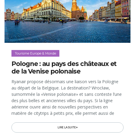
Tourisme Europe & Monde
Pologne : au pays des châteaux et
de la Venise polonaise
Ryanair propose désormais une liaison vers la Pologne
au départ de la Belgique. La destination? Wrocław,
surnommée la «Venise polonaise» et sans conteste l’une
des plus belles et anciennes villes du pays. Si la ligne
aérienne ouvre ainsi de nouvelles perspectives en
matière de citytrips à petits prix, elle permet aussi de
découvrir la région de Basse-Silésie (Sud-Est de la
Pologne), dont Wrocław est la capitale et où la nature
LIRE LA SUITE
époustouflante sert de décor enchanteur à 770