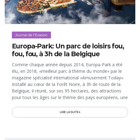
Journal de l'Evasion
Europa-Park: Un parc de loisirs fou,
fou, fou, à 3h de la Belgique
Comme chaque année depuis 2014, Europa-Park a été
élu, en 2018, «meilleur parc à thème du monde» par le
magazine spécialisé international «Amusement Today».
Installé au cœur de la Forêt Noire, à 3h de route de la
Belgique, il réunit, sur ses 95 hectares, des attractions
pour tous les âges sur le thème des pays européens, une
multitude de restaurants (dont un étoilé Michelin),
bientôt un 6e&nbsp;hôtel et un nouveau parc aquatique.
LIRE LA SUITE
Avant sa réouverture ce 6 avril pour la saison 2019 et les
vacances de Pâques, le site touristique le plus couru
d’Allemagne, qui déplace chaque année 5,6 millions de
visiteurs, nous ouvre ses portes pour une visite...