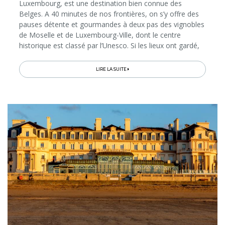
Luxembourg, est une destination bien connue des
Belges. A 40 minutes de nos frontières, on s’y offre des
pauses détente et gourmandes à deux pas des vignobles
de Moselle et de Luxembourg-Ville, dont le centre
historique est classé par l’Unesco. Si les lieux ont gardé,
par endroits, leur cachet Belle Epoque, les installations
thermales n’ont plus rien à voir avec ce que connut, en
LIRE LA SUITE
son temps, Victor Hugo. Les chambres du Mondorf Parc
Hôtel 4* ont été récemment rénovées, tout comme les
infrastructures wellness, désormais dotées de 12 saunas
différents…