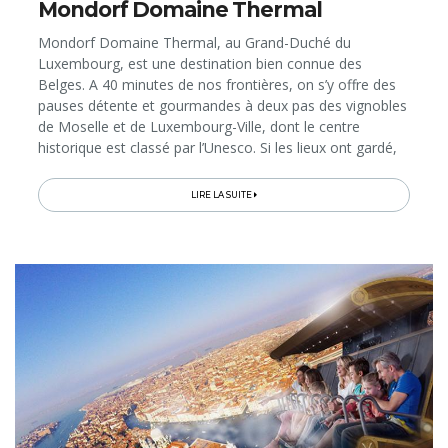
Mondorf Domaine Thermal
Mondorf Domaine Thermal, au Grand-Duché du
Luxembourg, est une destination bien connue des
Belges. A 40 minutes de nos frontières, on s’y offre des
pauses détente et gourmandes à deux pas des vignobles
de Moselle et de Luxembourg-Ville, dont le centre
historique est classé par l’Unesco. Si les lieux ont gardé,
par endroits, leur cachet Belle Epoque, les installations
thermales n’ont plus rien à voir avec ce que connut, en
LIRE LA SUITE
son temps, Victor Hugo. Les chambres du Mondorf Parc
Hôtel 4* viennent d’être rénovées, tout comme les
infrastructures wellness, désormais dotées de 12 saunas
différents…