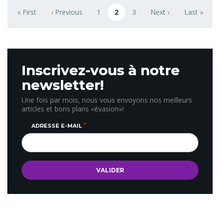
Pagination
« First
‹ Previous
1
2
3
Next ›
Last »
First page
Previous page
Page
Page courante
Page
Next page
Last page
Inscrivez-vous à notre
newsletter!
Une fois par mois, nous vous envoyons nos meilleurs
articles et bons plans «évasion»!
ADRESSE E-MAIL