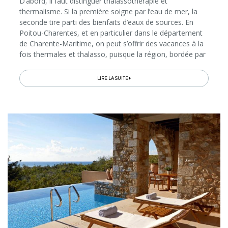
D’abord, il faut distinguer thalassothérapie et
thermalisme. Si la première soigne par l’eau de mer, la
seconde tire parti des bienfaits d’eaux de sources. En
Poitou-Charentes, et en particulier dans le département
de Charente-Maritime, on peut s’offrir des vacances à la
fois thermales et thalasso, puisque la région, bordée par
l’océan Atlantique, compte plusieurs centres spécialisés
hautement réputés et ce, au cœur de paysages
LIRE LA SUITE
grandioses…