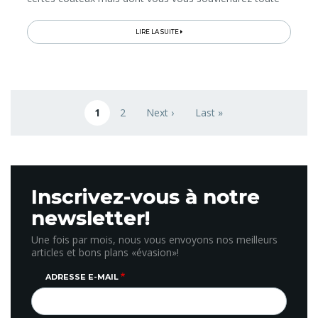
votre vie...
LIRE LA SUITE
Pagination
1
2
Next ›
Last »
Page courante
Page
Next page
Last page
Inscrivez-vous à notre
newsletter!
Une fois par mois, nous vous envoyons nos meilleurs
articles et bons plans «évasion»!
ADRESSE E-MAIL