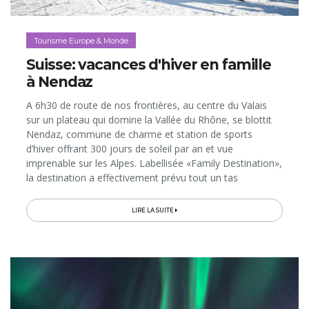
Tourisme Europe & Monde
Suisse: vacances d'hiver en famille
à Nendaz
A 6h30 de route de nos frontières, au centre du Valais
sur un plateau qui domine la Vallée du Rhône, se blottit
Nendaz, commune de charme et station de sports
d’hiver offrant 300 jours de soleil par an et vue
imprenable sur les Alpes. Labellisée «Family Destination»,
la destination a effectivement prévu tout un tas
d’activités et de services pour les familles; autant de bons
plans pour les parents qui peuvent ainsi profiter de
LIRE LA SUITE
moments privilégiés avec les enfants… ou seuls, pendant
que les petits s’amusent. Focus sur les activités à ne pas
manquer, même pour les non-skieurs…