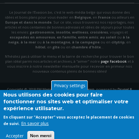
Le Journal de l'Evasion.be, c'est le web-média belge qui vous donne des
idées et bons plans pour vous évader en
Belgique
, en
France
ou ailleurs en
Europe et dans le monde
. Sur ce site, vous trouverez nos reportages, nos
articles et nos centaines de bonnes adresses et idées de séjours pour toutes
les envies:
gastronomie
,
insolite
,
wellness
,
croisières
, voyages et
escapades en amoureux
,
en famille
,
entre amis
;
au soleil
ou
à la
neige
,
à la mer
ou
à la montagne
,
à la campagne
ou en
citytrip
, en
hôtel
, en
gîte
ou en
chambre d'hôte
…
N'hésitez pas à utiliser le menu et la barre de recherche pour trouver le bon
plan idéal parmi nos articles et archives, à "aimer" notre
page Facebook
et à
vous inscrire à notre newsletter mensuelle pour recevoir en primeur nos
nouveaux contenus pleins de bonnes idées!
Privacy settings
Copyright © 2018 EM Magazine. Theme by
PinkDexo
, powered by
Drupal 8
.
Nous utilisons des cookies pour faire
fonctionner nos sites web et optimaliser votre
expérience utilisateur.
En cliquant sur "Accepter" vous acceptez le placement de cookies
En savoir plus
de suivi.
Accepter
Non merci