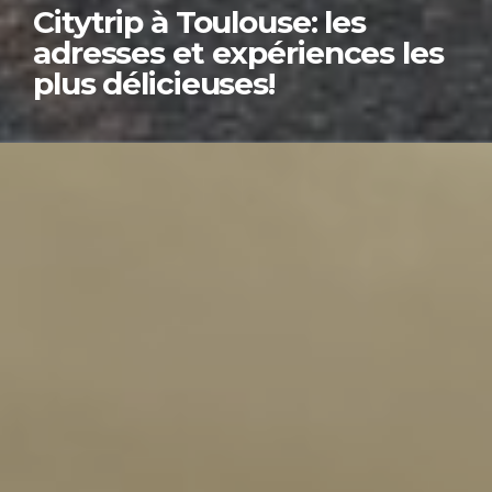
Citytrip à Toulouse: les
adresses et expériences les
plus délicieuses!