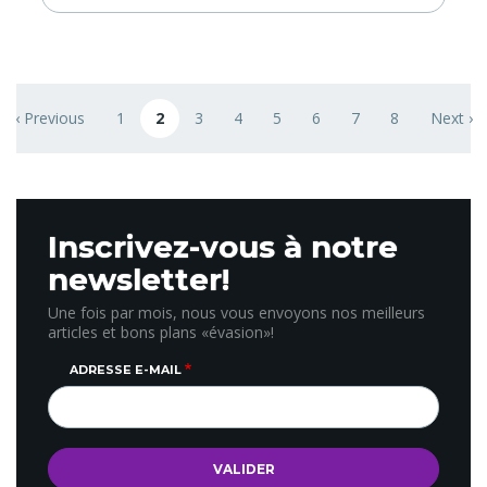
Pagination
‹ Previous
1
2
3
4
5
6
7
8
Next ›
ge
Previous page
Page
Page courante
Page
Page
Page
Page
Page
Page
Next pa
Inscrivez-vous à notre
newsletter!
Une fois par mois, nous vous envoyons nos meilleurs
articles et bons plans «évasion»!
ADRESSE E-MAIL