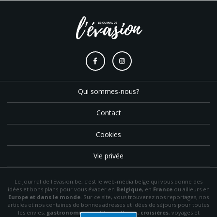
Qui sommes-nous?
Contact
Cookies
Vie privée
Le Journal de l'Evasion.be, c'est le web-média belge qui vous donne des
idées et bons plans pour vous évader en
Belgique
, en
France
ou ailleurs en
Europe et dans le monde
. Sur ce site, vous trouverez nos reportages, nos
articles et nos centaines de bonnes adresses et idées de séjours pour toutes
les envies:
gastronomie
,
insolite
,
wellness
,
croisières
, voyages et