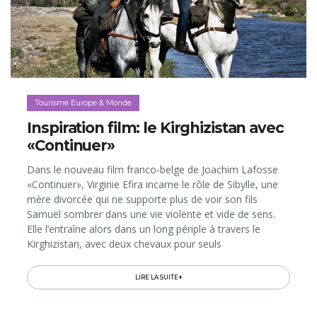
Tourisme Europe & Monde
Inspiration film: le Kirghizistan avec
«Continuer»
Dans le nouveau film franco-belge de Joachim Lafosse
«Continuer», Virginie Efira incarne le rôle de Sibylle, une
mère divorcée qui ne supporte plus de voir son fils
Samuel sombrer dans une vie violente et vide de sens.
Elle l’entraîne alors dans un long périple à travers le
Kirghizistan, avec deux chevaux pour seuls
compagnons... Le long-métrage sort dans les salles
belges le 30 janvier 2019, et même si la plupart des
LIRE LA SUITE
scènes ont été tournées au Maroc, «Continuer» nous
donne une furieuse envie de découvrir «en vrai» les