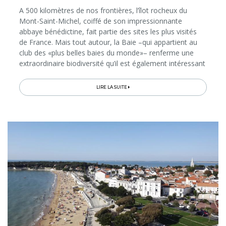
A 500 kilomètres de nos frontières, l’îlot rocheux du
Mont-Saint-Michel, coiffé de son impressionnante
abbaye bénédictine, fait partie des sites les plus visités
de France. Mais tout autour, la Baie –qui appartient au
club des «plus belles baies du monde»– renferme une
extraordinaire biodiversité qu’il est également intéressant
d’explorer, de même que les environs, qui regorgent de
belles adresses à découvrir (pour visiter, dormir et
LIRE LA SUITE
manger). Voici nos bons plans pour une escapade de
quelques jours (ou des vacances entières!) dans le Sud
de la Normandie…