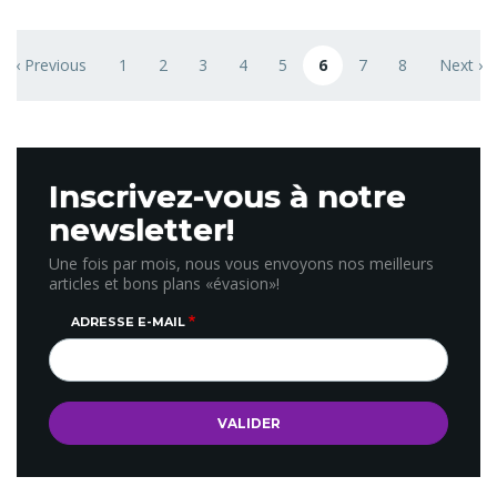
nature ou simples curieux) des animations et sorties
ludiques à la découverte des oiseaux (hérons cendrés,
Pagination
aigrettes garzette, échasses blanches, tadornes de
‹ Previous
1
2
3
4
5
6
7
8
Next ›
ge
Previous page
Page
Page
Page
Page
Page
Page courante
Page
Page
Next pa
Belon, grands cormorans, canards pilet…), mais aussi du
reste de la faune et de la flore...
Inscrivez-vous à notre
newsletter!
Une fois par mois, nous vous envoyons nos meilleurs
articles et bons plans «évasion»!
ADRESSE E-MAIL