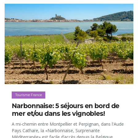
paysages magnifiques du Kirghizistan, qui est d’ailleurs
régulièrement nommé dans le top 10 des destinations à
visiter. Voici donc nos bons plans pour voyager dans ce
pays dont on parle peu et, pourquoi pas, y faire une
randonnée à cheval… «comme» dans le film!
Tourisme France
Narbonnaise: 5 séjours en bord de
mer et/ou dans les vignobles!
A mi-chemin entre Montpellier et Perpignan, dans l'Aude
Pays Cathare, la «Narbonnaise, Surprenante
Méditerranée» est facile d’accès depuis la Belgique,