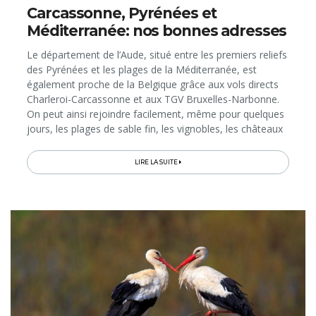
Carcassonne, Pyrénées et
Méditerranée: nos bonnes adresses
Le département de l’Aude, situé entre les premiers reliefs
des Pyrénées et les plages de la Méditerranée, est
également proche de la Belgique grâce aux vols directs
Charleroi-Carcassonne et aux TGV Bruxelles-Narbonne.
On peut ainsi rejoindre facilement, même pour quelques
jours, les plages de sable fin, les vignobles, les châteaux
cathares, les villes et villages médiévaux et les sentiers
de rando à pied ou à vélo… En prévision des ponts de
LIRE LA SUITE
mai et des vacances, voici des bonnes adresses pour
goûter aux 3 grands univers audois: la mer, la montagne
et la cité de Carcassonne, classée par l’Unesco…