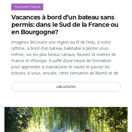
Tourisme France
Vacances à bord d’un bateau sans
permis: dans le Sud de la France ou
en Bourgogne?
Imaginez découvrir une région au fil de l’eau, à votre
rythme, à bord d’un bateau habitable à piloter vous-
même, sur les plus beaux canaux, fleuves et rivières de
France et d’Europe. Il suffit d’une heure de formation
pour apprendre à manœuvrer le navire et passer les
écluses. A vous, ensuite, cette sensation de liberté et de
quiétude, les arrêts pour l’apéro au milieu de la nature,
les balades à pied ou à vélo sur les chemins de halage,
LIRE LA SUITE
les restos typiques dans les villages qui longent les cours
d’eau…