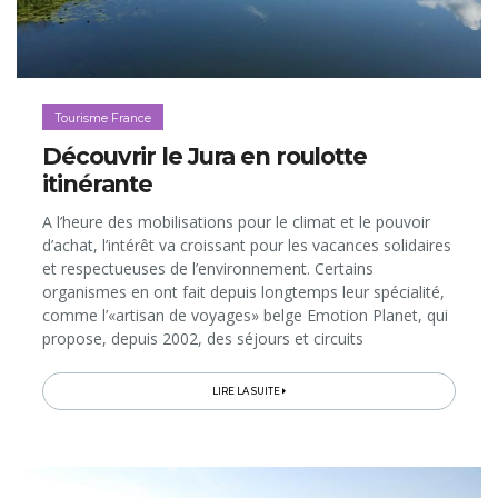
Tourisme France
Découvrir le Jura en roulotte
itinérante
A l’heure des mobilisations pour le climat et le pouvoir
d’achat, l’intérêt va croissant pour les vacances solidaires
et respectueuses de l’environnement. Certains
organismes en ont fait depuis longtemps leur spécialité,
comme l’«artisan de voyages» belge Emotion Planet, qui
propose, depuis 2002, des séjours et circuits
responsables à vivre à deux, entre amis ou en famille,
aux quatre coins du globe. Ce samedi, nous vous offrons
LIRE LA SUITE
l’une de ces expériences extra-ordinaires. Il s’agit de partir
explorer le Jura à bord d’une roulotte itinérante tirée par
un cheval: une échappée bohème au rythme de l’animal,
dans la nature et à la rencontre des habitants.