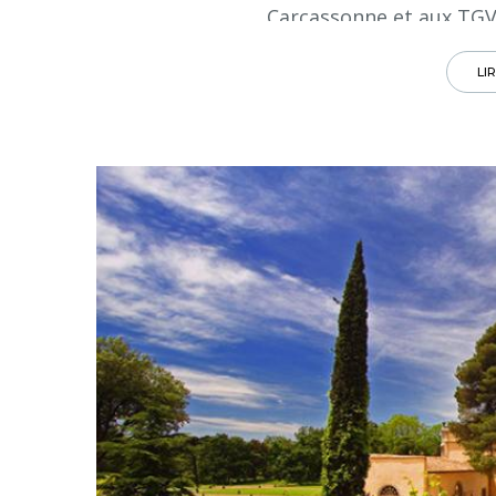
Carcassonne et aux TGV
LI