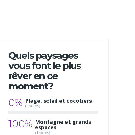
Quels paysages
vous font le plus
rêver en ce
moment?
0%
Plage, soleil et cocotiers
(0 votes)
100%
Montagne et grands
espaces
(1 votes)