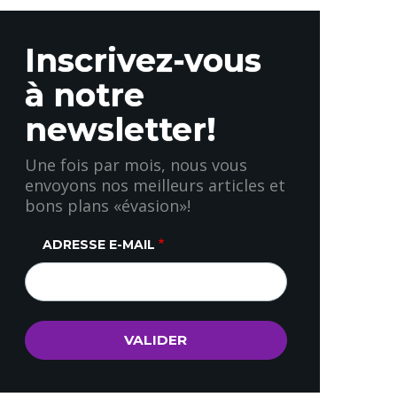
Inscrivez-vous
à notre
newsletter!
Une fois par mois, nous vous
envoyons nos meilleurs articles et
bons plans «évasion»!
ADRESSE E-MAIL