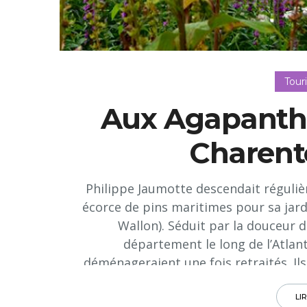
Tour
Aux Agapanthe
Charent
Philippe Jaumotte descendait réguli
écorce de pins maritimes pour sa jar
Wallon). Séduit par la douceur de
département le long de l’Atlanti
déménageraient une fois retraités. Ils
a proposé d’acheter leur maison en Be
rapidement trouvé la propriété de le
LI