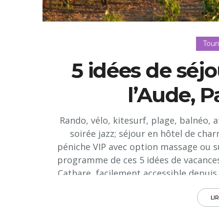
Tour
5 idées de séjo
l’Aude, 
Rando, vélo, kitesurf, plage, balnéo, 
soirée jazz; séjour en hôtel de ch
péniche VIP avec option massage ou surv
programme de ces 5 idées de vacances
Cathare, facilement accessible depuis
et aux trains d
LI