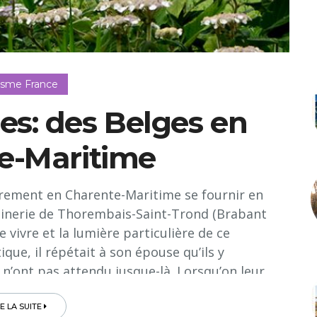
isme France
s: des Belges en
e-Maritime
èrement en Charente-Maritime se fournir en
dinerie de Thorembais-Saint-Trond (Brabant
 vivre et la lumière particulière de ce
que, il répétait à son épouse qu’ils y
 n’ont pas attendu jusque-là. Lorsqu’on leur
lgique, ils ont sauté sur l’occasion et ont
ur rêve dans le village d’Aumagne, un bout
RE LA SUITE