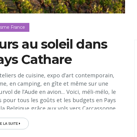
isme France
urs au soleil dans
Pays Cathare
ateliers de cuisine, expo d’art contemporain,
arme, en camping, en gîte et même sur une
ol de l’Aude en avion... Voici, méli-mélo, le
 pour tous les goûts et les budgets en Pays
 la Belgique grâce aux vols vers Carcassonne
irects vers Narbonne…
RE LA SUITE