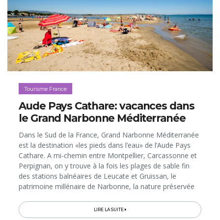
Tourisme France
Aude Pays Cathare: vacances dans
le Grand Narbonne Méditerranée
Dans le Sud de la France, Grand Narbonne Méditerranée
est la destination «les pieds dans l’eau» de l’Aude Pays
Cathare. A mi-chemin entre Montpellier, Carcassonne et
Perpignan, on y trouve à la fois les plages de sable fin
des stations balnéaires de Leucate et Gruissan, le
patrimoine millénaire de Narbonne, la nature préservée
du Parc naturel régional de la Narbonnaise, le Canal du
Midi avec ses villages vignerons, sans oublier la
LIRE LA SUITE
gastronomie languedocienne entre terre et mer, qui