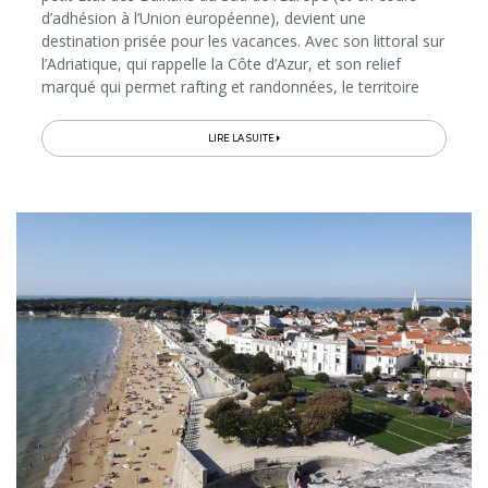
d’adhésion à l’Union européenne), devient une
destination prisée pour les vacances. Avec son littoral sur
l’Adriatique, qui rappelle la Côte d’Azur, et son relief
marqué qui permet rafting et randonnées, le territoire
offre des activités pour tout le monde. On vous donne ici
un aperçu de ce qu’il y a à faire et à voir au pays des
LIRE LA SUITE
«montagnes noires»…