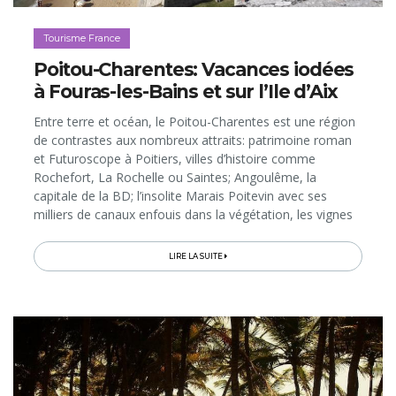
Tourisme France
Poitou-Charentes: Vacances iodées
à Fouras-les-Bains et sur l’Ile d’Aix
Entre terre et océan, le Poitou-Charentes est une région
de contrastes aux nombreux attraits: patrimoine roman
et Futuroscope à Poitiers, villes d’histoire comme
Rochefort, La Rochelle ou Saintes; Angoulême, la
capitale de la BD; l’insolite Marais Poitevin avec ses
milliers de canaux enfouis dans la végétation, les vignes
et les distilleries du Pays de Cognac et, bien sûr, les 470
km de côtes de la Charente-Maritime avec ses îles, telles
LIRE LA SUITE
Ré et Oléron. Pour visiter ces multiples «destinations-en-
une», nous vous emmenons découvrir un joli point
d’ancrage : la station balnéaire de Fouras-les-Bains (celle
qui a donné son nom au célèbre personnage du Fort
Boyard voisin!), d’où l’on rejoint, pour une journée ou
plus, l’île d’Aix, petit éden préservé que connut autrefois
Napoléon…