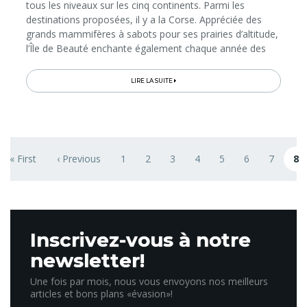
tous les niveaux sur les cinq continents. Parmi les
destinations proposées, il y a la Corse. Appréciée des
grands mammifères à sabots pour ses prairies d’altitude,
l’Île de Beauté enchante également chaque année des
centaines de passionnés d’équitation, avides de grands
espaces et de terres sauvages.
LIRE LA SUITE
Pagination
« First
‹ Previous
1
2
3
4
5
6
7
8
First page
Previous page
Page
Page
Page
Page
Page
Page
Page
Page
Inscrivez-vous à notre
newsletter!
Une fois par mois, nous vous envoyons nos meilleurs
articles et bons plans «évasion»!