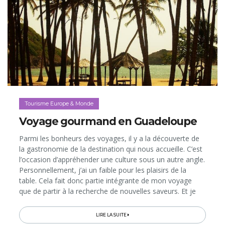
Tourisme Europe & Monde
Voyage gourmand en Guadeloupe
Parmi les bonheurs des voyages, il y a la découverte de
la gastronomie de la destination qui nous accueille. C’est
l’occasion d’appréhender une culture sous un autre angle.
Personnellement, j’ai un faible pour les plaisirs de la
table. Cela fait donc partie intégrante de mon voyage
que de partir à la recherche de nouvelles saveurs. Et je
dois bien avouer que, sur cet aspect encore, la
Guadeloupe m’a totalement charmée.
LIRE LA SUITE