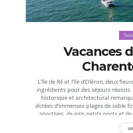
Tour
Vacances da
Charent
L’île de Ré et l’île d’Oléron, deux fle
ingrédients pour des séjours réussis
historique et architectural remarqu
dotées d’immenses plages de sable fin,
sportives, de jolis petits ports et 
deux bénéficient d’un accès facilit
Oléron. Plus petites, moins connues, 
LI