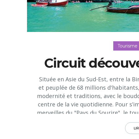
Tourisme
Circuit découv
Située en Asie du Sud-Est, entre la Bi
et peuplée de 68 millions d'habitants,
modernité et traditions, avec le boud
centre de la vie quotidienne. Pour s’i
merveilles du "Pays du Sourire", le t
14 jours, "Sous le soleil de la Thaïl
nous emmène de la région du Nord, v
LI
plages paradisiaques, en passan