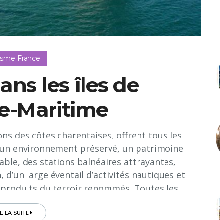
isme France
ns les îles de
e-Maritime
urons des côtes charentaises, offrent tous les
: un environnement préservé, un patrimoine
able, des stations balnéaires attrayantes,
 d’un large éventail d’activités nautiques et
de produits du terroir renommés. Toutes les
é: un pont pour Ré et un pont-viaduc pour
mais tout aussi belles, l'île d'Aix et l'île
RE LA SUITE