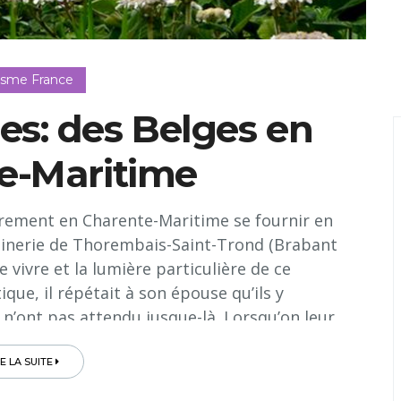
isme France
s: des Belges en
e-Maritime
èrement en Charente-Maritime se fournir en
dinerie de Thorembais-Saint-Trond (Brabant
 vivre et la lumière particulière de ce
que, il répétait à son épouse qu’ils y
 n’ont pas attendu jusque-là. Lorsqu’on leur
lgique, ils ont sauté sur l’occasion et ont
ur rêve dans le village d’Aumagne, un bout
RE LA SUITE
n, et à 30 minutes de Saintes et Cognac…