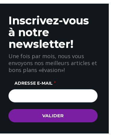
Inscrivez-vous
à notre
newsletter!
Une fois par mois, nous vous
envoyons nos meilleurs articles et
bons plans «évasion»!
ADRESSE E-MAIL