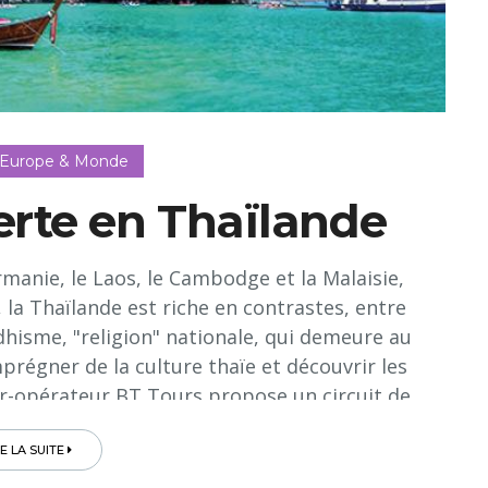
 Europe & Monde
erte en Thaïlande
rmanie, le Laos, le Cambodge et la Malaisie,
 la Thaïlande est riche en contrastes, entre
dhisme, "religion" nationale, qui demeure au
mprégner de la culture thaïe et découvrir les
our-opérateur BT Tours propose un circuit de
ande", accompagné d'un guide francophone. Il
erdoyante et authentique, au Sud avec ses
RE LA SUITE
t par la capitale Bangkok, toujours en