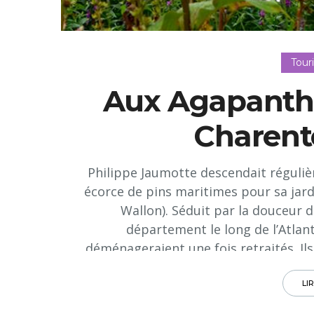
Tour
Aux Agapanthe
Charent
Philippe Jaumotte descendait réguli
écorce de pins maritimes pour sa jar
Wallon). Séduit par la douceur de
département le long de l’Atlanti
déménageraient une fois retraités. Ils
a proposé d’acheter leur maison en Be
rapidement trouvé la propriété de le
LI
de campagne à 45 minutes de l’océa