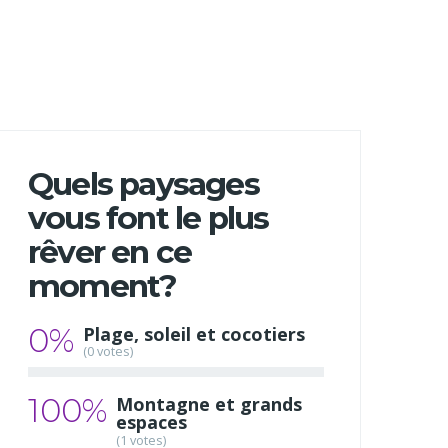
Quels paysages
vous font le plus
rêver en ce
moment?
0%
Plage, soleil et cocotiers
(0 votes)
100%
Montagne et grands
espaces
(1 votes)