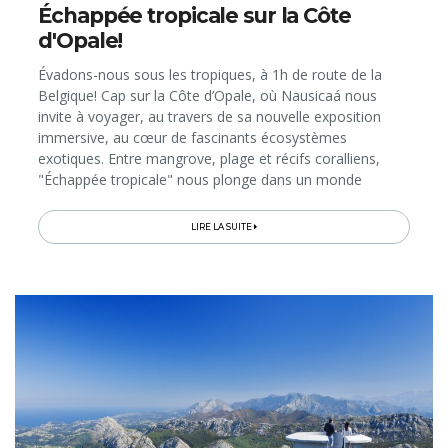
Échappée tropicale sur la Côte
d'Opale!
Évadons-nous sous les tropiques, à 1h de route de la
Belgique! Cap sur la Côte d’Opale, où Nausicaá nous
invite à voyager, au travers de sa nouvelle exposition
immersive, au cœur de fascinants écosystèmes
exotiques. Entre mangrove, plage et récifs coralliens,
"Échappée tropicale" nous plonge dans un monde
foisonnant de vie et de couleurs. L’expérience peut se
poursuivre à table, autour d’un...
LIRE LA SUITE