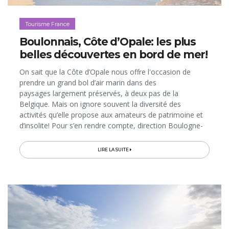
Tourisme France
Boulonnais, Côte d’Opale: les plus
belles découvertes en bord de mer!
On sait que la Côte d’Opale nous offre l'occasion de
prendre un grand bol d’air marin dans des
paysages largement préservés, à deux pas de la
Belgique. Mais on ignore souvent la diversité des
activités qu’elle propose aux amateurs de patrimoine et
d’insolite! Pour s’en rendre compte, direction Boulogne-
sur-Mer, entre port et cité médiévale perchée, puis les
stations balnéaires de Wimereux...
LIRE LA SUITE