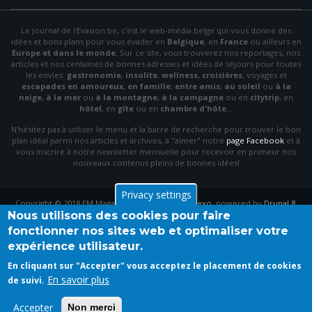
Le Journal de l'Evasion.be, c'est le web-média belge qui vous donne des
idées et bons plans pour vous évader en
Belgique
, en
France
ou ailleurs en
Europe et dans le monde
. Sur ce site, vous trouverez nos reportages, nos
articles et nos centaines de bonnes adresses et idées de séjours pour toutes
les envies:
gastronomie
,
insolite
,
wellness
,
croisières
, voyages et
escapades en amoureux
,
en famille
,
entre amis
;
au soleil
ou
à la
neige
,
à la mer
ou
à la montagne
,
à la campagne
ou en
citytrip
, en
hôtel
, en
gîte
ou en
chambre d'hôte
…
N'hésitez pas à utiliser le menu et la barre de recherche pour trouver le bon
plan idéal parmi nos articles et archives, à "aimer" notre
page Facebook
et à
vous inscrire à notre newsletter mensuelle pour recevoir en primeur nos
nouveaux contenus pleins de bonnes idées!
Privacy settings
Copyright © 2018 EM Magazine. Theme by
PinkDexo
, powered by
Drupal 8
.
Nous utilisons des cookies pour faire
fonctionner nos sites web et optimaliser votre
expérience utilisateur.
En cliquant sur "Accepter" vous acceptez le placement de cookies
En savoir plus
de suivi.
Accepter
Non merci