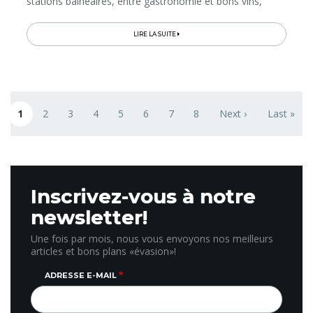
stations balnéaires, entre gastronomie et bons vins,
paysages uniques et sites classés par l’UNESCO...
LIRE LA SUITE
Pagination
1
2
3
4
5
6
7
8
Next ›
Last »
Page courante
Page
Page
Page
Page
Page
Page
Page
Next page
Last page
Inscrivez-vous à notre
newsletter!
Une fois par mois, nous vous envoyons nos meilleurs
articles et bons plans «évasion»!
ADRESSE E-MAIL