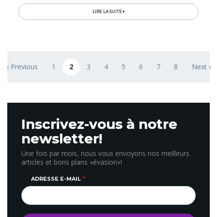
unique...
LIRE LA SUITE
Pagination
‹ Previous
1
2
3
4
5
6
7
8
Next ›
ge
Previous page
Page
Page courante
Page
Page
Page
Page
Page
Page
Next pa
Inscrivez-vous à notre
newsletter!
Une fois par mois, nous vous envoyons nos meilleurs
articles et bons plans «évasion»!
ADRESSE E-MAIL