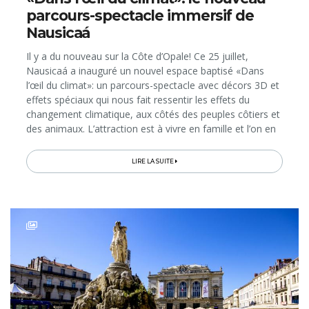
parcours-spectacle immersif de
Nausicaá
Il y a du nouveau sur la Côte d’Opale! Ce 25 juillet,
Nausicaá a inauguré un nouvel espace baptisé «Dans
l’œil du climat»: un parcours-spectacle avec décors 3D et
effets spéciaux qui nous fait ressentir les effets du
changement climatique, aux côtés des peuples côtiers et
des animaux. L’attraction est à vivre en famille et l’on en
ressort à la fois émus, émerveillés et… remplis d’espoir!
Car le plus grand aquarium d’Europe est aussi un
LIRE LA SUITE
important centre de recherche scientifique sur la mer et,
à ce titre, il envisage avec nous les solutions…