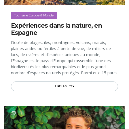
Tourisme Europe & Monde
Expériences dans la nature, en
Espagne
Dotée de plages, îles, montagnes, volcans, marais,
plaines arides ou fertiles à perte de vue, de milliers de
lacs, de rivières et d’espèces uniques au monde,
l’Espagne est le pays d’Europe qui rassemble l’une des
biodiversités les plus remarquables et le plus grand
nombre d’espaces naturels protégés. Parmi eux: 15 parcs
nationaux, 49 Réserves de la Biosphère et 12 Géoparcs
Unesco. Réparties aux quatre coins du territoire, ces
LIRE LA SUITE
zones offrent des climats diversifiés qui permettent de
voir du paysage hiver comme été. Rando sur les pics et
cratères, vélo...