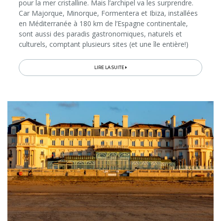
pour la mer cristalline. Mais l’archipel va les surprendre.
Car Majorque, Minorque, Formentera et Ibiza, installées
en Méditerranée à 180 km de l’Espagne continentale,
sont aussi des paradis gastronomiques, naturels et
culturels, comptant plusieurs sites (et une île entière!)
classés par l’Unesco. On les découvre agréablement
toute l’année, grâce à un soleil généreux et des
LIRE LA SUITE
températures qui descendent rarement sous les 15°...