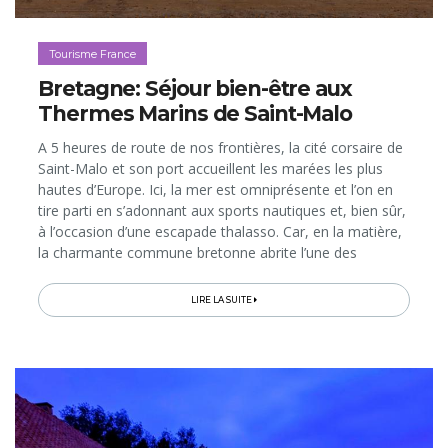
Tourisme France
Bretagne: Séjour bien-être aux
Thermes Marins de Saint-Malo
A 5 heures de route de nos frontières, la cité corsaire de
Saint-Malo et son port accueillent les marées les plus
hautes d’Europe. Ici, la mer est omniprésente et l’on en
tire parti en s’adonnant aux sports nautiques et, bien sûr,
à l’occasion d’une escapade thalasso. Car, en la matière,
la charmante commune bretonne abrite l’une des
adresses les plus réputées de France, les Thermes
Marins de Saint-Malo qui, en 2013, ont fêté leurs 50 ans.
LIRE LA SUITE