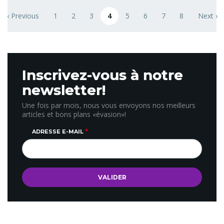
Pagination
‹ Previous
1
2
3
4
5
6
7
8
Next ›
ge
Previous page
Page
Page
Page
Page courante
Page
Page
Page
Page
Next pa
Inscrivez-vous à notre
newsletter!
Une fois par mois, nous vous envoyons nos meilleurs
articles et bons plans «évasion»!
ADRESSE E-MAIL