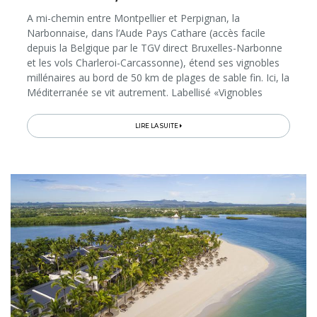
A mi-chemin entre Montpellier et Perpignan, la
Narbonnaise, dans l’Aude Pays Cathare (accès facile
depuis la Belgique par le TGV direct Bruxelles-Narbonne
et les vols Charleroi-Carcassonne), étend ses vignobles
millénaires au bord de 50 km de plages de sable fin. Ici, la
Méditerranée se vit autrement. Labellisé «Vignobles
&amp; Découvertes», le territoire offre en effet de
nombreuses possibilités de séjours dans des gîtes,
LIRE LA SUITE
chambres d’hôtes et hôtels de charme au cœur de
domaines viticoles, avec vue sur la mer, les lagunes et
les paysages préservés du Massif de la Clape. Voici 5
idées de séjours au milieu des vignes, comprenant bien
d’autres découvertes, entre balades le long du Canal du
Midi, pauses détente et grande gastronomie…