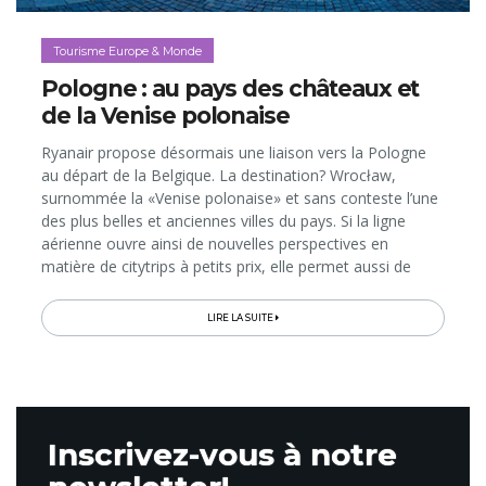
Tourisme Europe & Monde
Pologne : au pays des châteaux et
de la Venise polonaise
Ryanair propose désormais une liaison vers la Pologne
au départ de la Belgique. La destination? Wrocław,
surnommée la «Venise polonaise» et sans conteste l’une
des plus belles et anciennes villes du pays. Si la ligne
aérienne ouvre ainsi de nouvelles perspectives en
matière de citytrips à petits prix, elle permet aussi de
découvrir la région de Basse-Silésie (Sud-Est de la
Pologne), dont Wrocław est la capitale et où la nature
LIRE LA SUITE
époustouflante sert de décor enchanteur à 770
châteaux; une concentration à faire pâlir d’envie la Vallée
de la Loire française, qui n’en compte «que» 68…
Inscrivez-vous à notre