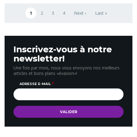
Pagination
1
2
3
4
Next ›
Last »
Page courante
Page
Page
Page
Next page
Last page
Inscrivez-vous à notre
newsletter!
Une fois par mois, nous vous envoyons nos meilleurs
articles et bons plans «évasion»!
ADRESSE E-MAIL