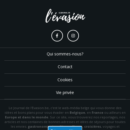
Qui sommes-nous?
Contact
Cookies
Vie privée
Le Journal de l'Evasion.be, c'est le web-média belge qui vous donne des
idées et bons plans pour vous évader en
Belgique
, en
France
ou ailleurs en
Europe et dans le monde
. Sur ce site, vous trouverez nos reportages, nos
articles et nos centaines de bonnes adresses et idées de séjours pour toutes
les envies:
gastronomie
,
insolite
,
wellness
,
croisières
, voyages et