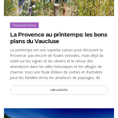
Tourisme France
La Provence au printemps: les bons
plans du Vaucluse
Le printemps est une superbe saison pour découvrir la
Provence: pas encore de foules estivales, mais déjà du
soleil sur les vignes et les oliviers et le retour des
animations dans les villes historiques et les villages de
charme. Voici une foule d’idées de sorties et d’activités
pour les familles et/ou les amateurs de paysages, de
gourmandises, d’art et d’antiquités, entre chasses aux
œufs, balades le long de canaux, fêtes du terroir, expos,
LIRE LA SUITE
découvertes en véhicule vintage ou à bord d’engins
insolites… Il suffit de 4 heures de train pour se rendre de
Bruxelles à Avignon; la Belgique n’a jamais été aussi
proche du chant des cigales!