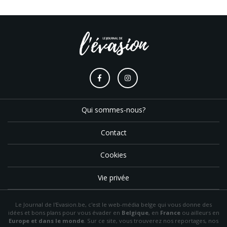
Qui sommes-nous?
Contact
Cookies
Vie privée
Le Journal de l'Evasion.be, c'est le web-média belge qui vous donne des
idées et bons plans pour vous évader en
Belgique
, en
France
ou ailleurs en
Europe et dans le monde
. Sur ce site, vous trouverez nos reportages, nos