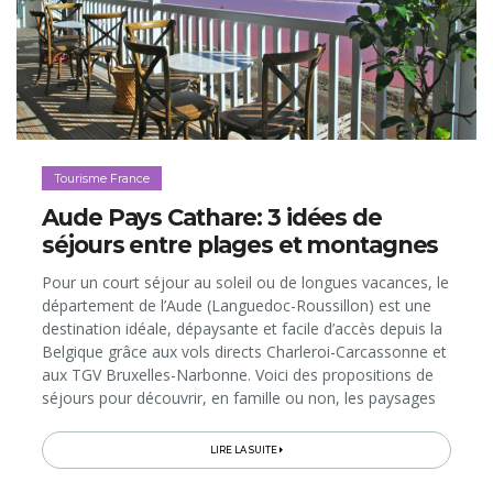
Tourisme France
Aude Pays Cathare: 3 idées de
séjours entre plages et montagnes
Pour un court séjour au soleil ou de longues vacances, le
département de l’Aude (Languedoc-Roussillon) est une
destination idéale, dépaysante et facile d’accès depuis la
Belgique grâce aux vols directs Charleroi-Carcassonne et
aux TGV Bruxelles-Narbonne. Voici des propositions de
séjours pour découvrir, en famille ou non, les paysages
et l’Art de Vivre du Pays Cathare, entre plages
méditerranéennes et Pyrénées audoises…
LIRE LA SUITE