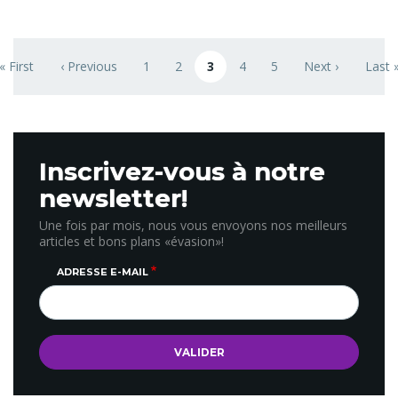
Pagination
« First
‹ Previous
1
2
3
4
5
Next ›
Last 
First page
Previous page
Page
Page
Page courante
Page
Page
Next page
Last 
Inscrivez-vous à notre
newsletter!
Une fois par mois, nous vous envoyons nos meilleurs
articles et bons plans «évasion»!
ADRESSE E-MAIL