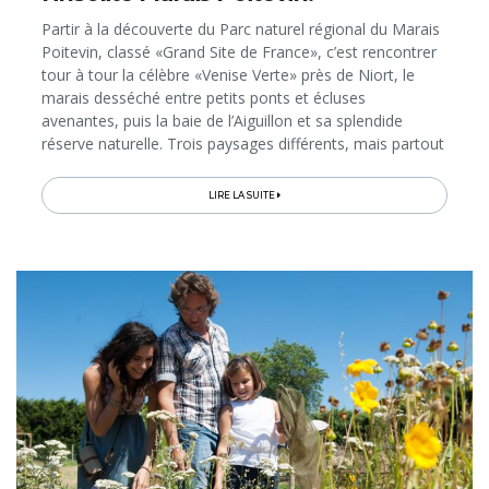
Partir à la découverte du Parc naturel régional du Marais
Poitevin, classé «Grand Site de France», c’est rencontrer
tour à tour la célèbre «Venise Verte» près de Niort, le
marais desséché entre petits ponts et écluses
avenantes, puis la baie de l’Aiguillon et sa splendide
réserve naturelle. Trois paysages différents, mais partout
la même sensation de quiétude et de sérénité.
Bienvenue dans le royaume naturel des joies
LIRE LA SUITE
authentiques qui enchanteront toute la famille...