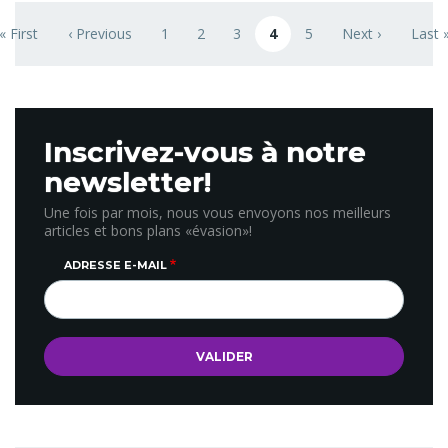
Pagination
« First
‹ Previous
1
2
3
4
5
Next ›
Last 
First page
Previous page
Page
Page
Page
Page courante
Page
Next page
Last 
Inscrivez-vous à notre
newsletter!
Une fois par mois, nous vous envoyons nos meilleurs
articles et bons plans «évasion»!
ADRESSE E-MAIL