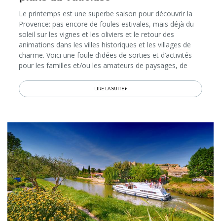
Le printemps est une superbe saison pour découvrir la
Provence: pas encore de foules estivales, mais déjà du
soleil sur les vignes et les oliviers et le retour des
animations dans les villes historiques et les villages de
charme. Voici une foule d’idées de sorties et d’activités
pour les familles et/ou les amateurs de paysages, de
gourmandises, d’art et d’antiquités, entre chasses aux
œufs, balades le long de canaux, fêtes du terroir, expos,
LIRE LA SUITE
découvertes en véhicule vintage ou à bord d’engins
insolites… Il suffit de 4 heures de train pour se rendre de
Bruxelles à Avignon; la Belgique n’a jamais été aussi
proche du chant des cigales!