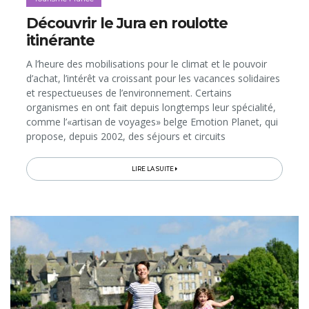
Découvrir le Jura en roulotte
itinérante
A l’heure des mobilisations pour le climat et le pouvoir
d’achat, l’intérêt va croissant pour les vacances solidaires
et respectueuses de l’environnement. Certains
organismes en ont fait depuis longtemps leur spécialité,
comme l’«artisan de voyages» belge Emotion Planet, qui
propose, depuis 2002, des séjours et circuits
responsables à vivre à deux, entre amis ou en famille,
aux quatre coins du globe. Ce samedi, nous vous offrons
LIRE LA SUITE
l’une de ces expériences extra-ordinaires. Il s’agit de partir
explorer le Jura à bord d’une roulotte itinérante tirée par
un cheval: une échappée bohème au rythme de l’animal,
dans la nature et à la rencontre des habitants.