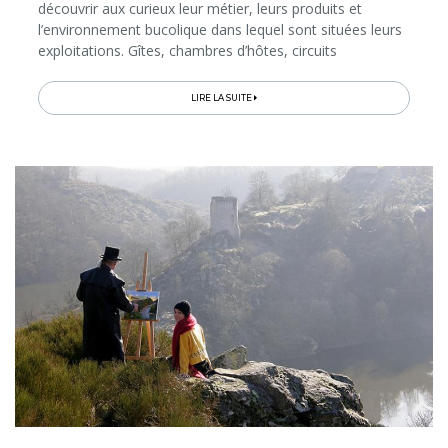
découvrir aux curieux leur métier, leurs produits et
l’environnement bucolique dans lequel sont situées leurs
exploitations. Gîtes, chambres d’hôtes, circuits
touristiques, golfs champêtres, sentier pieds nus, stages,
magasins ou encore restaurants à la ferme… De quoi
LIRE LA SUITE
nous composer, à prix abordable, une escapade à la fois
dépaysante, gourmande et authentique, tout en
participant à l’économie locale…