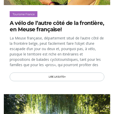
Tourisme France
A vélo de l’autre côté de la frontière,
en Meuse française!
La Meuse française, département situé de l’autre côté de
la frontière belge, peut facilement faire l’objet d’une
escapade d’un jour ou deux et, pourquoi pas, à vélo,
puisque le territoire est riche en itinéraires et
propositions de balades cyclotouristiques, tant pour les
familles que pour les «pros», qui pourront profiter des
plus de 1000 mètres de dénivelés cumulés. Promenade
historique en VTT sur le champ de bataille de Verdun,
LIRE LA SUITE
circuits thématiques d’une journée, Fête du Vélo et grand
circuit européen longeant le fleuve; chaque parcours
ménage de superbes découvertes culturelles,
historiques, paysagères et gourmandes, en passant par
des petites routes peu fréquentées alternant forêts,
pâtures,&nbsp;plaines et vallées…