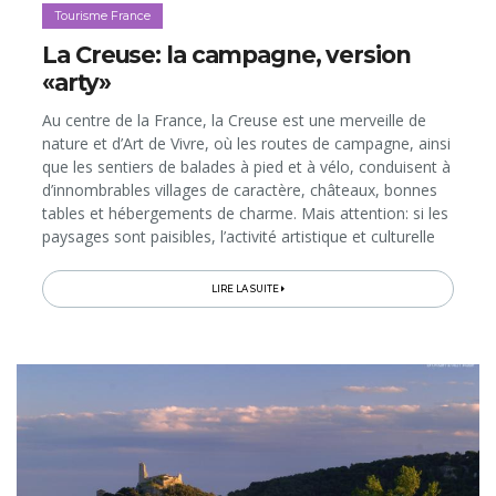
Tourisme France
La Creuse: la campagne, version
«arty»
Au centre de la France, la Creuse est une merveille de
nature et d’Art de Vivre, où les routes de campagne, ainsi
que les sentiers de balades à pied et à vélo, conduisent à
d’innombrables villages de caractère, châteaux, bonnes
tables et hébergements de charme. Mais attention: si les
paysages sont paisibles, l’activité artistique et culturelle
est foisonnante. Ici, des passionnés réinventent les
traditions, de même que des musées ultra-modernes se
LIRE LA SUITE
réapproprient les talents et savoir-faire centenaires!