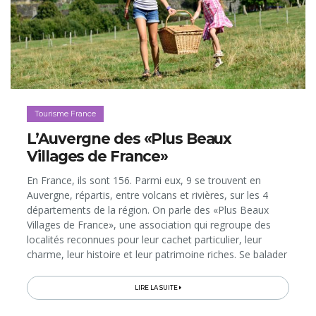
Tourisme France
L’Auvergne des «Plus Beaux
Villages de France»
En France, ils sont 156. Parmi eux, 9 se trouvent en
Auvergne, répartis, entre volcans et rivières, sur les 4
départements de la région. On parle des «Plus Beaux
Villages de France», une association qui regroupe des
localités reconnues pour leur cachet particulier, leur
charme, leur histoire et leur patrimoine riches. Se balader
– et séjourner – dans ces villages est l’assurance de se
plonger dans un décor d’antan, animé par de nombreux
LIRE LA SUITE
événements, des artistes et artisans, des commerces et
des tables qui perpétuent les traditions. Le prestigieux