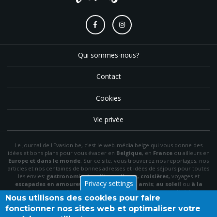
Qui sommes-nous?
Contact
Cookies
Vie privée
Le Journal de l'Evasion.be, c'est le web-média belge qui vous donne des
idées et bons plans pour vous évader en
Belgique
, en
France
ou ailleurs en
Europe et dans le monde
. Sur ce site, vous trouverez nos reportages, nos
articles et nos centaines de bonnes adresses et idées de séjours pour toutes
les envies:
gastronomie
,
insolite
,
wellness
,
croisières
, voyages et
Privacy settings
escapades en amoureux
,
en famille
,
entre amis
;
au soleil
ou
à la
neige
,
à la mer
ou
à la montagne
,
à la campagne
ou en
citytrip
, en
Nous utilisons des cookies pour faire
hôtel
, en
gîte
ou en
chambre d'hôte
…
fonctionner nos sites web et optimaliser votre
N'hésitez pas à utiliser le menu et la barre de recherche pour trouver le bon