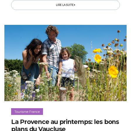
Bienvenue dans le royaume naturel des joies
LIRE LA SUITE
authentiques qui enchanteront toute la famille...
Tourisme France
La Provence au printemps: les bons
plans du Vaucluse