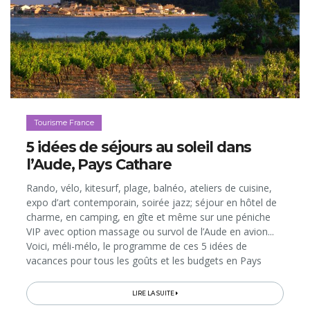
Tourisme France
5 idées de séjours au soleil dans
l’Aude, Pays Cathare
Rando, vélo, kitesurf, plage, balnéo, ateliers de cuisine,
expo d’art contemporain, soirée jazz; séjour en hôtel de
charme, en camping, en gîte et même sur une péniche
VIP avec option massage ou survol de l’Aude en avion...
Voici, méli-mélo, le programme de ces 5 idées de
vacances pour tous les goûts et les budgets en Pays
Cathare, facilement accessible depuis la Belgique grâce
aux vols vers Carcassonne et aux trains directs vers
LIRE LA SUITE
Narbonne…