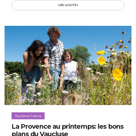
Bienvenue dans le royaume naturel des joies
LIRE LA SUITE
authentiques qui enchanteront toute la famille...
Tourisme France
La Provence au printemps: les bons
plans du Vaucluse