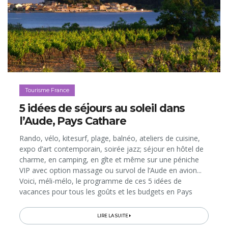
Tourisme France
5 idées de séjours au soleil dans
l’Aude, Pays Cathare
Rando, vélo, kitesurf, plage, balnéo, ateliers de cuisine,
expo d’art contemporain, soirée jazz; séjour en hôtel de
charme, en camping, en gîte et même sur une péniche
VIP avec option massage ou survol de l’Aude en avion...
Voici, méli-mélo, le programme de ces 5 idées de
vacances pour tous les goûts et les budgets en Pays
Cathare, facilement accessible depuis la Belgique grâce
aux vols vers Carcassonne et aux trains directs vers
LIRE LA SUITE
Narbonne…