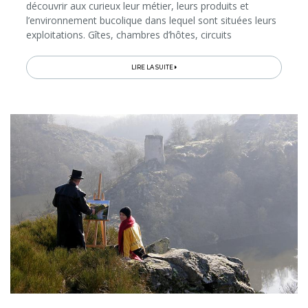
découvrir aux curieux leur métier, leurs produits et
l’environnement bucolique dans lequel sont situées leurs
exploitations. Gîtes, chambres d’hôtes, circuits
touristiques, golfs champêtres, sentier pieds nus, stages,
magasins ou encore restaurants à la ferme… De quoi
LIRE LA SUITE
nous composer, à prix abordable, une escapade à la fois
dépaysante, gourmande et authentique, tout en
participant à l’économie locale…