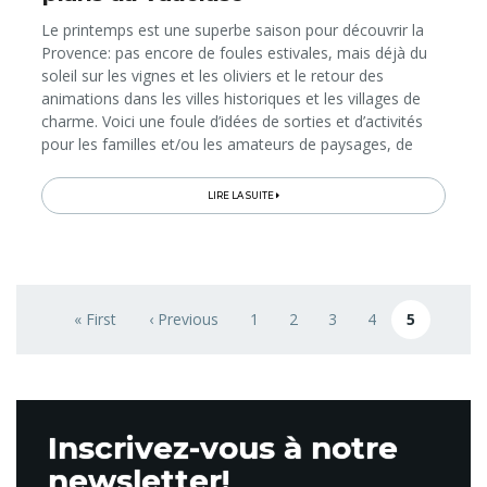
Le printemps est une superbe saison pour découvrir la
Provence: pas encore de foules estivales, mais déjà du
soleil sur les vignes et les oliviers et le retour des
animations dans les villes historiques et les villages de
charme. Voici une foule d’idées de sorties et d’activités
pour les familles et/ou les amateurs de paysages, de
gourmandises, d’art et d’antiquités, entre chasses aux
œufs, balades le long de canaux, fêtes du terroir, expos,
LIRE LA SUITE
découvertes en véhicule vintage ou à bord d’engins
insolites… Il suffit de 4 heures de train pour se rendre de
Bruxelles à Avignon; la Belgique n’a jamais été aussi
proche du chant des cigales!
Pagination
« First
‹ Previous
1
2
3
4
5
First page
Previous page
Page
Page
Page
Page
Page coura
Inscrivez-vous à notre
newsletter!