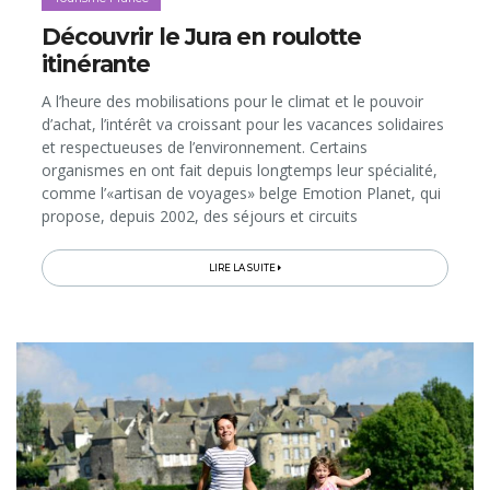
Découvrir le Jura en roulotte
itinérante
A l’heure des mobilisations pour le climat et le pouvoir
d’achat, l’intérêt va croissant pour les vacances solidaires
et respectueuses de l’environnement. Certains
organismes en ont fait depuis longtemps leur spécialité,
comme l’«artisan de voyages» belge Emotion Planet, qui
propose, depuis 2002, des séjours et circuits
responsables à vivre à deux, entre amis ou en famille,
aux quatre coins du globe. Ce samedi, nous vous offrons
LIRE LA SUITE
l’une de ces expériences extra-ordinaires. Il s’agit de partir
explorer le Jura à bord d’une roulotte itinérante tirée par
un cheval: une échappée bohème au rythme de l’animal,
dans la nature et à la rencontre des habitants.