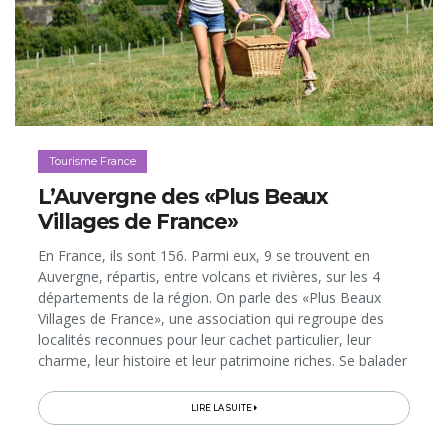
Tourisme France
L’Auvergne des «Plus Beaux
Villages de France»
En France, ils sont 156. Parmi eux, 9 se trouvent en
Auvergne, répartis, entre volcans et rivières, sur les 4
départements de la région. On parle des «Plus Beaux
Villages de France», une association qui regroupe des
localités reconnues pour leur cachet particulier, leur
charme, leur histoire et leur patrimoine riches. Se balader
– et séjourner – dans ces villages est l’assurance de se
plonger dans un décor d’antan, animé par de nombreux
LIRE LA SUITE
événements, des artistes et artisans, des commerces et
des tables qui perpétuent les traditions. Le prestigieux