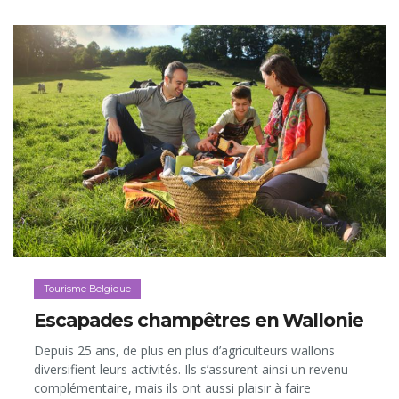
label a bien souvent permis de redonner vie à ces petites
merveilles oubliées, attirant à elles des milliers de
visiteurs toute l’année…
Tourisme Belgique
Escapades champêtres en Wallonie
Depuis 25 ans, de plus en plus d’agriculteurs wallons
diversifient leurs activités. Ils s’assurent ainsi un revenu
complémentaire, mais ils ont aussi plaisir à faire