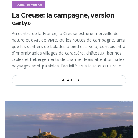
Tourisme France
La Creuse: la campagne, version
«arty»
Au centre de la France, la Creuse est une merveille de
nature et d’Art de Vivre, où les routes de campagne, ainsi
que les sentiers de balades à pied et à vélo, conduisent à
d’innombrables villages de caractère, châteaux, bonnes
tables et hébergements de charme. Mais attention: si les
paysages sont paisibles, l’activité artistique et culturelle
est foisonnante. Ici, des passionnés réinventent les
traditions, de même que des musées ultra-modernes se
LIRE LA SUITE
réapproprient les talents et savoir-faire centenaires!