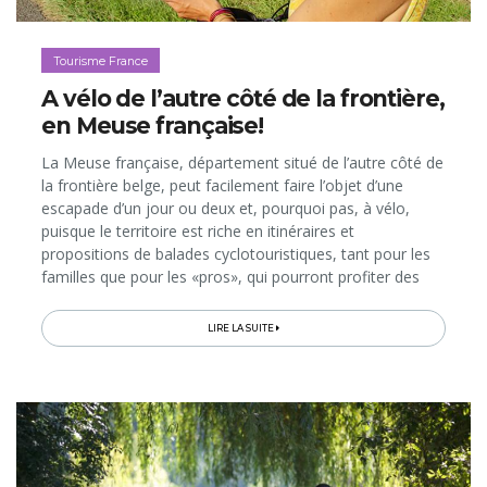
Tourisme France
A vélo de l’autre côté de la frontière,
en Meuse française!
La Meuse française, département situé de l’autre côté de
la frontière belge, peut facilement faire l’objet d’une
escapade d’un jour ou deux et, pourquoi pas, à vélo,
puisque le territoire est riche en itinéraires et
propositions de balades cyclotouristiques, tant pour les
familles que pour les «pros», qui pourront profiter des
plus de 1000 mètres de dénivelés cumulés. Promenade
historique en VTT sur le champ de bataille de Verdun,
LIRE LA SUITE
circuits thématiques d’une journée, Fête du Vélo et grand
circuit européen longeant le fleuve; chaque parcours
ménage de superbes découvertes culturelles,
historiques, paysagères et gourmandes, en passant par
des petites routes peu fréquentées alternant forêts,
pâtures,&nbsp;plaines et vallées…