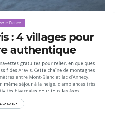
isme France
s : 4 villages pour
re authentique
 navettes gratuites pour relier, en quelques
assif des Aravis. Cette chaîne de montagnes
mètres entre Mont-Blanc et lac d’Annecy,
un même séjour à la neige, d’ambiances très
tivités hivernales pour tous les âges...
RE LA SUITE