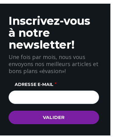
Inscrivez-vous
à notre
newsletter!
Une fois par mois, nous vous
envoyons nos meilleurs articles et
bons plans «évasion»!
ADRESSE E-MAIL